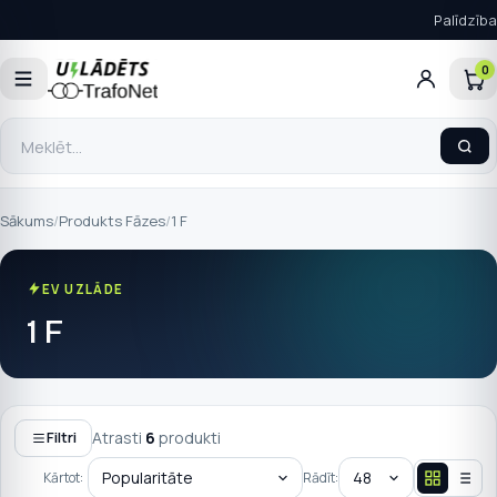
Palīdzība
0
Sākums
/
Produkts Fāzes
/
1 F
EV UZLĀDE
1 F
Atrasti
6
produkti
Filtri
Kārtot:
Rādīt: