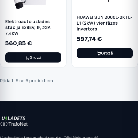
HUAWEI SUN 2000L-2KTL-
Elektroauto uzlādes
L1 (2kW) vienfāzes
stacija Ex9EV, 1F, 32A
invertors
7,4kW
597,74
€
560,85
€
Grozā
Grozā
Rāda 1–6 no 6 produktiem
Viedveikals tavam elektroauto. Oficiālais pasaulē