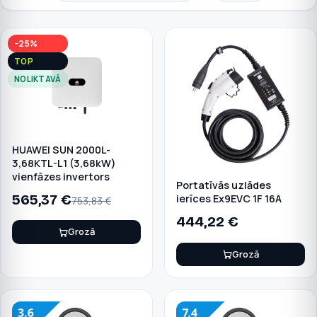
−25%
TOP
NOLIKTAVĀ
HUAWEI SUN 2000L-
3,68KTL-L1 (3,68kW)
vienfāzes invertors
Portatīvās uzlādes
565,37
€
ierīces Ex9EVC 1F 16A
753,83
€
444,22
€
Grozā
Grozā