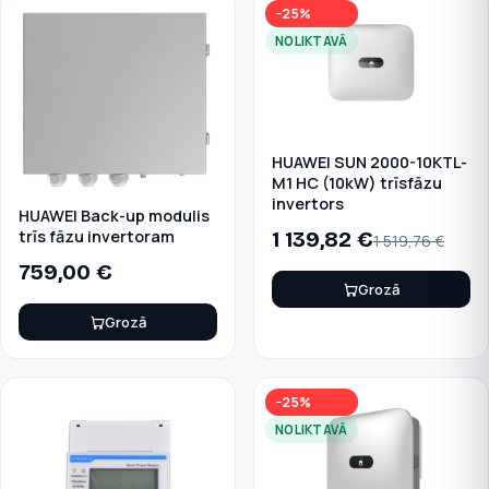
−25%
NOLIKTAVĀ
HUAWEI SUN 2000-10KTL-
M1 HC (10kW) trīsfāzu
invertors
HUAWEI Back-up modulis
1 139,82
€
trīs fāzu invertoram
1 519,76
€
759,00
€
Grozā
Grozā
−25%
NOLIKTAVĀ