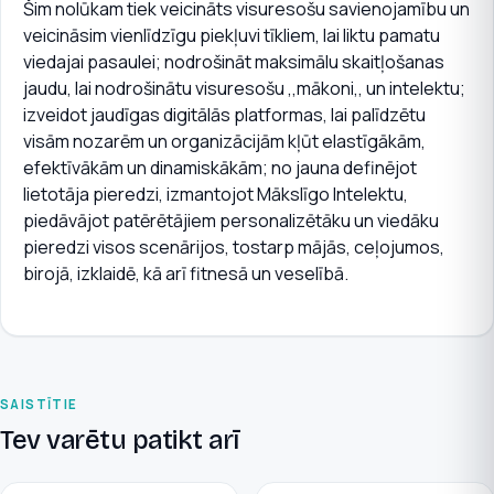
Šim nolūkam tiek veicināts visuresošu savienojamību un
veicināsim vienlīdzīgu piekļuvi tīkliem, lai liktu pamatu
viedajai pasaulei; nodrošināt maksimālu skaitļošanas
jaudu, lai nodrošinātu visuresošu ,,mākoni,, un intelektu;
izveidot jaudīgas digitālās platformas, lai palīdzētu
visām nozarēm un organizācijām kļūt elastīgākām,
efektīvākām un dinamiskākām; no jauna definējot
lietotāja pieredzi, izmantojot Mākslīgo Intelektu,
piedāvājot patērētājiem personalizētāku un viedāku
pieredzi visos scenārijos, tostarp mājās, ceļojumos,
birojā, izklaidē, kā arī fitnesā un veselībā.
SAISTĪTIE
Tev varētu patikt arī