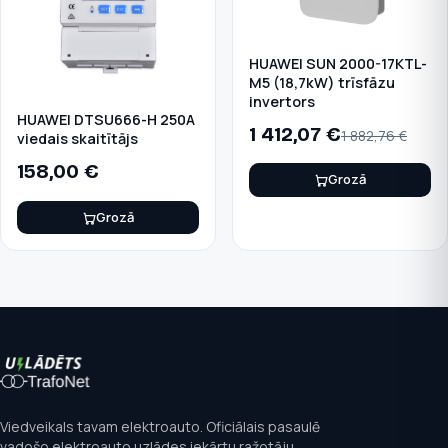
HUAWEI SUN 2000-17KTL-
M5 (18,7kW) trīsfāzu
invertors
HUAWEI DTSU666-H 250A
1 412,07
€
1 882,76
€
viedais skaitītājs
158,00
€
Grozā
Grozā
Viedveikals tavam elektroauto. Oficiālais pasaulē
vadošo elektroauto uzlādes iekārtu ražotāju