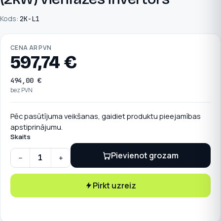
Kods:
2K-L1
CENA AR PVN
597,74
€
494,00
€
bez PVN
Pēc pasūtījuma veikšanas, gaidiet produktu pieejamības
apstiprinājumu.
Skaits
Pievienot grozam
−
+
HUAWEI SUN 2000L-2KTL-L1 (2kW) vienfāzes invertors quan
Pirkt uzreiz