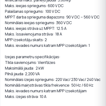
Ieteicamā maks. paneļu jauda: 3,00Wp
Maks. ieejas spriegums: 600 V DC
Palaišanas spriegums: 100 V DC
MPPT darba sprieguma diapazons: 90 V DC – 560 V DC
Nominālais ieejas spriegums: 360 V DC
Maks. ieejas strāva uz MPPT: 12.5 A
Maks. īssavienojuma strāva: 18 A
MPP izsekotāju skaits: 2
Maks. ievades numurs katram MPP izsekotājam: 1
Izejas parametru specifikācijas:
Tīkla savienojums: Vienfāzes
Maksimālā jauda: 2 kW
Pilnā jauda: 2,200 VA
Nominālais izejas spriegums: 220 Vac/ 230 Vac/ 240 Vac
Nominālā maiņstrāvas tīkla frekvence: 50 Hz / 60 Hz
Maks. ievades numurs katram MPP izsekotājam
Maks. izejas strāva: 10 A