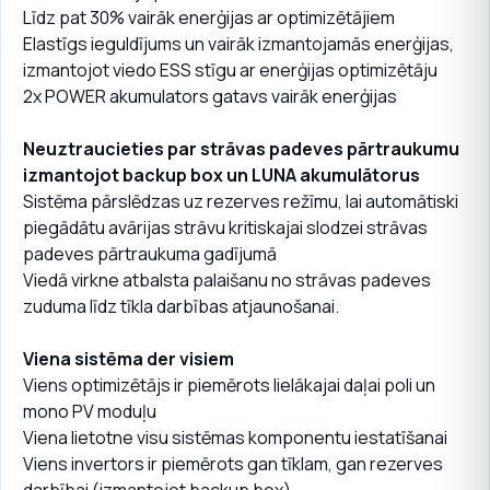
Līdz pat 30% vairāk enerģijas ar optimizētājiem
Elastīgs ieguldījums un vairāk izmantojamās enerģijas,
izmantojot viedo ESS stīgu ar enerģijas optimizētāju
2x POWER akumulators gatavs vairāk enerģijas
Neuztraucieties par strāvas padeves pārtraukumu
izmantojot backup box un LUNA akumulātorus
Sistēma pārslēdzas uz rezerves režīmu, lai automātiski
piegādātu avārijas strāvu kritiskajai slodzei strāvas
padeves pārtraukuma gadījumā
Viedā virkne atbalsta palaišanu no strāvas padeves
zuduma līdz tīkla darbības atjaunošanai.
Viena sistēma der visiem
Viens optimizētājs ir piemērots lielākajai daļai poli un
mono PV moduļu
Viena lietotne visu sistēmas komponentu iestatīšanai
Viens invertors ir piemērots gan tīklam, gan rezerves