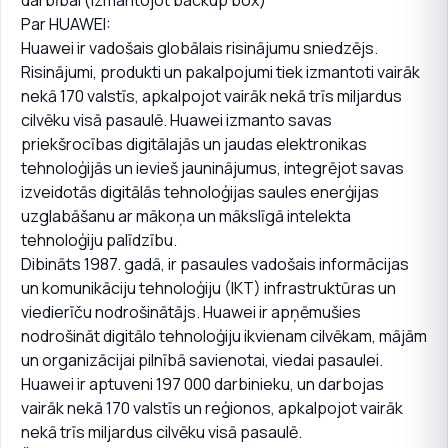
darbībai (izmantojot backup box)
Par HUAWEI:
Huawei ir vadošais globālais risinājumu sniedzējs.
Risinājumi, produkti un pakalpojumi tiek izmantoti vairāk
nekā 170 valstīs, apkalpojot vairāk nekā trīs miljardus
cilvēku visā pasaulē. Huawei izmanto savas
priekšrocības digitālajās un jaudas elektronikas
tehnoloģijās un ievieš jauninājumus, integrējot savas
izveidotās digitālās tehnoloģijas saules enerģijas
uzglabāšanu ar mākoņa un mākslīgā intelekta
tehnoloģiju palīdzību.
Dibināts 1987. gadā, ir pasaules vadošais informācijas
un komunikāciju tehnoloģiju (IKT) infrastruktūras un
viedierīču nodrošinātājs. Huawei ir apņēmušies
nodrošināt digitālo tehnoloģiju ikvienam cilvēkam, mājām
un organizācijai pilnībā savienotai, viedai pasaulei.
Huawei ir aptuveni 197 000 darbinieku, un darbojas
vairāk nekā 170 valstīs un reģionos, apkalpojot vairāk
nekā trīs miljardus cilvēku visā pasaulē.