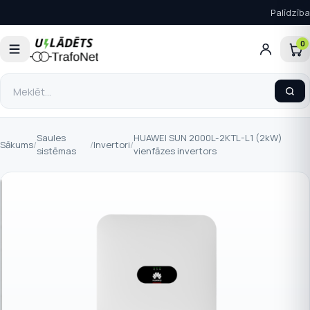
Palīdzība
0
Saules
HUAWEI SUN 2000L-2KTL-L1 (2kW)
Sākums
/
/
Invertori
/
sistēmas
vienfāzes invertors