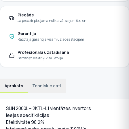
Piegāde
Ja prece ir pieejama noliktavā, saņem šodien
Garantija
Ražotāja garantija visām uzlādes stacijām
Profesionāla uzstādīšana
Sertificēti elektriķi visā Latvijā
Apraksts
Tehniskie dati
SUN 2000L – 2KTL-L1 vienfāzes invertors
Ieejas specifikācijas:
Efektivitāte 98,2%