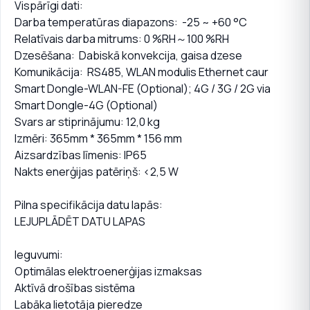
Vispārīgi dati:
Darba temperatūras diapazons: -25 ~ +60 °C
Relatīvais darba mitrums: 0 %RH～100 %RH
Dzesēšana: Dabiskā konvekcija, gaisa dzese
Komunikācija: RS485, WLAN modulis Ethernet caur
Smart Dongle-WLAN-FE (Optional); 4G / 3G / 2G via
Smart Dongle-4G (Optional)
Svars ar stiprinājumu: 12,0 kg
Izmēri: 365mm * 365mm * 156 mm
Aizsardzības līmenis: IP65
Nakts enerģijas patēriņš: <2,5 W
Pilna specifikācija datu lapās:
LEJUPLĀDĒT DATU LAPAS
Ieguvumi:
Optimālas elektroenerģijas izmaksas
Aktīvā drošības sistēma
Labāka lietotāja pieredze