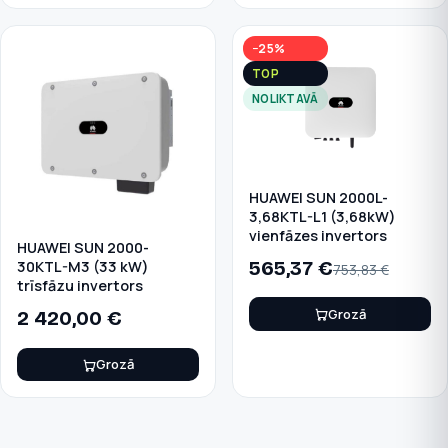
−25%
TOP
NOLIKTAVĀ
HUAWEI SUN 2000L-
3,68KTL-L1 (3,68kW)
vienfāzes invertors
HUAWEI SUN 2000-
565,37
€
30KTL-M3 (33 kW)
753,83
€
trīsfāzu invertors
Grozā
2 420,00
€
Grozā