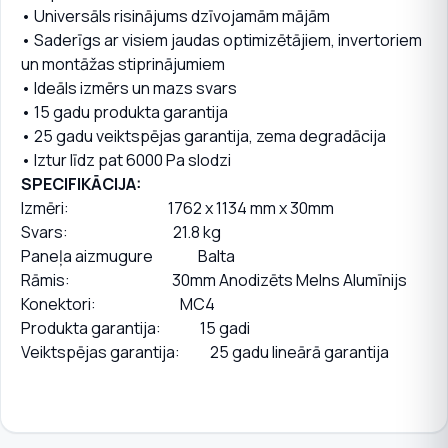
• Universāls risinājums dzīvojamām mājām
• Saderīgs ar visiem jaudas optimizētājiem, invertoriem
un montāžas stiprinājumiem
• Ideāls izmērs un mazs svars
• 15 gadu produkta garantija
• 25 gadu veiktspējas garantija, zema degradācija
• Iztur līdz pat 6000 Pa slodzi
SPECIFIKĀCIJA:
Izmēri: 1762 x 1134 mm x 30mm
Svars: 21.8 kg
Paneļa aizmugure Balta
Rāmis: 30mm Anodizēts Melns Alumīnijs
Konektori: MC4
Produkta garantija: 15 gadi
Veiktspējas garantija: 25 gadu lineārā garantija