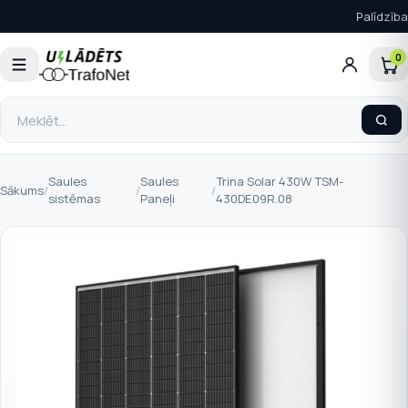
Palīdzība
0
Saules
Saules
Trina Solar 430W TSM-
Sākums
/
/
/
sistēmas
Paneļi
430DE09R.08