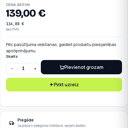
CENA AR PVN
139,00
€
114,88
€
bez PVN
Pēc pasūtījuma veikšanas, gaidiet produktu pieejamības
apstiprinājumu.
Skaits
Pievienot grozam
−
+
Trina Solar 430W TSM-430DE09R.08 quantity
Pirkt uzreiz
Piegāde
Ja prece ir pieejama noliktavā, saņem šodien