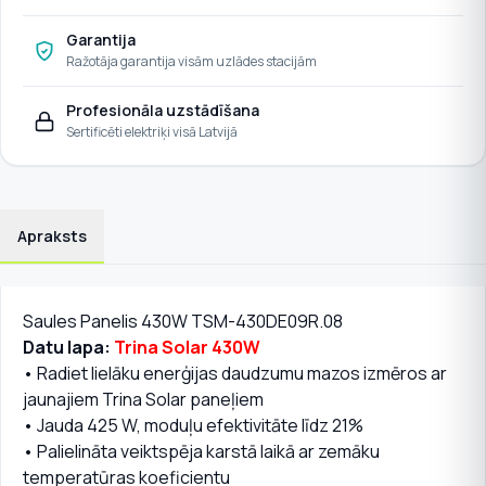
Garantija
Ražotāja garantija visām uzlādes stacijām
Profesionāla uzstādīšana
Sertificēti elektriķi visā Latvijā
Apraksts
Saules Panelis 430W TSM-430DE09R.08
Datu lapa:
Trina Solar 430W
• Radiet lielāku enerģijas daudzumu mazos izmēros ar
jaunajiem Trina Solar paneļiem
• Jauda 425 W, moduļu efektivitāte līdz 21%
• Palielināta veiktspēja karstā laikā ar zemāku
temperatūras koeficientu