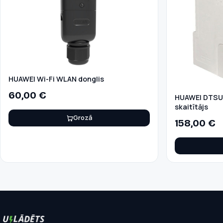
HUAWEI Wi-Fi WLAN donglis
60,00
€
HUAWEI DTSU6
skaitītājs
Grozā
158,00
€