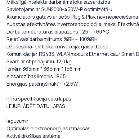
Mākslīgā intelekta darbināma loka aizsardzība
Savietojams ar SUN2000-450W-P optimizētāju
Akumulators gatavs ar tiešo Plug & Play, nav nepieciešama
Augstas efektivitātes invertora topoloģija, maks. Efektivi
Darba temperatūras diapazons -25 ~ +60 °C
Relatīvais darba mitrums %RH～100%RH
Dzesēšana: Dabiskā konvekcija, gaisa dzese
Komunikācija: RS485, WLAN modulis Ethernet caur Smart D
Svars ar stiprinājumu: 12,0 kg
Izmēri: 365mm * 365mm * 156 mm
Aizsardzības līmenis: IP65
Enerģijas patēriņš naktī: <2,5W
Pilna specifikācija datu lapās:
LEJUPLĀDĒT DATU LAPAS
Ieguvumi:
Optimālas elektroenerģijas izmaksas
Aktīvā drošības sistēma