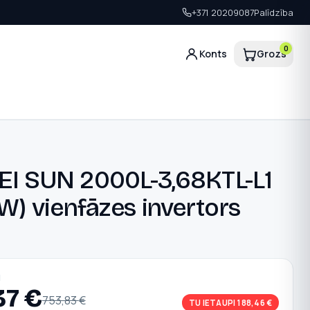
+371 20209087
Palīdzība
0
Konts
Grozs
I SUN 2000L-3,68KTL-L1
W) vienfāzes invertors
1
N
37
€
753,83
€
TU IETAUPI 188,46 €