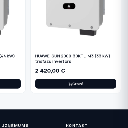
(44 kW)
HUAWEI SUN 2000-30KTL-M3 (33 kW)
trīsfāzu invertors
2 420,00
€
Grozā
UZŅĒMUMS
KONTAKTI