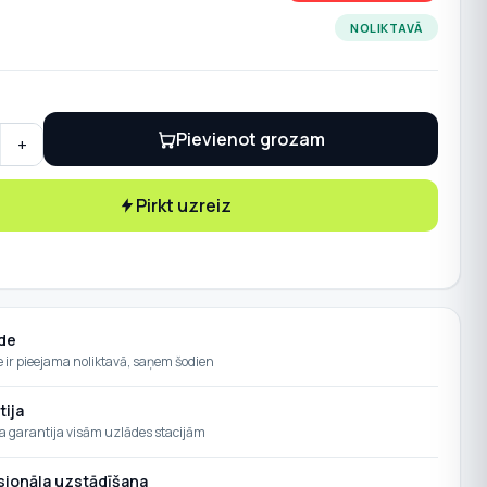
NOLIKTAVĀ
Pievienot grozam
+
 2000L-3,68KTL-L1 (3,68kW) vienfāzes invertors quantity
Pirkt uzreiz
de
e ir pieejama noliktavā, saņem šodien
tija
a garantija visām uzlādes stacijām
sionāla uzstādīšana