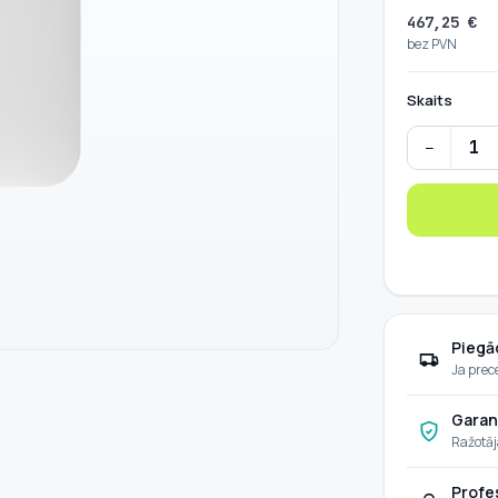
467,25
€
bez PVN
Skaits
−
HUAWEI SUN
Piegā
Ja prec
Garan
Ražotāj
Profe