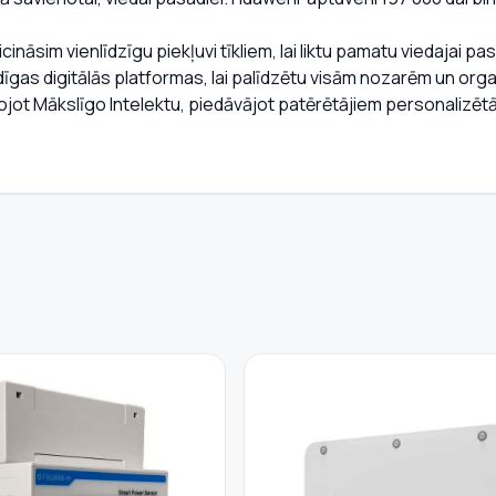
nāsim vienlīdzīgu piekļuvi tīkliem, lai liktu pamatu viedajai pa
udīgas digitālās platformas, lai palīdzētu visām nozarēm un or
tojot Mākslīgo Intelektu, piedāvājot patērētājiem personalizēt