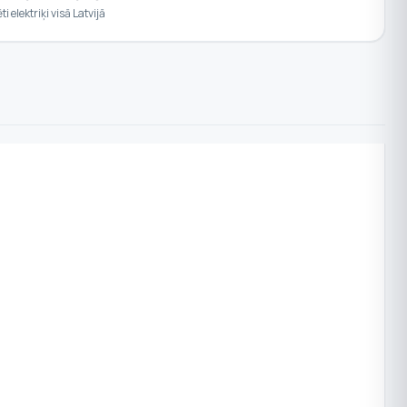
ēti elektriķi visā Latvijā