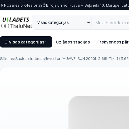
Nozares profesionāļi
Birojs un noliktava — Sēļu iela 10, Mārupe, Latv
Visas kategorijas
Uzlādes stacijas
Frekvences pār
Sākums
/
Saules sistēmas
/
Invertori
/
HUAWEI SUN 2000L-3,68KTL-L1 (3,68k