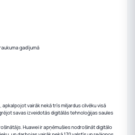
rtraukuma gadījumā
 apkalpojot vairāk nekā trīs miljardus cilvēku visā
rējot savas izveidotās digitālās tehnoloģijas saules
rošinātājs. Huawei ir apņēmušies nodrošināt digitālo
ieku, un darbojas vairāk nekā 170 valstīs un reģionos,