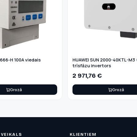
66-H 100A viedais
HUAWEI SUN 2000-40KTL-M3 
trīsfāzu invertors
2 971,76
€
Grozā
Grozā
VEIKALS
KLIENTIEM