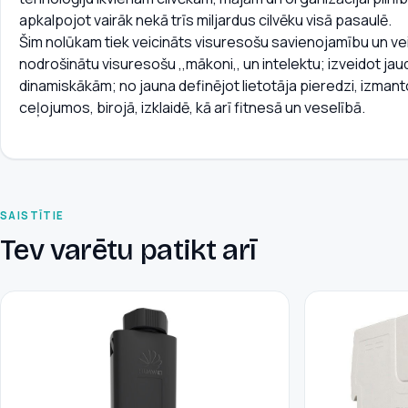
apkalpojot vairāk nekā trīs miljardus cilvēku visā pasaulē.
Šim nolūkam tiek veicināts visuresošu savienojamību un veici
nodrošinātu visuresošu ,,mākoni,, un intelektu; izveidot ja
dinamiskākām; no jauna definējot lietotāja pieredzi, izman
ceļojumos, birojā, izklaidē, kā arī fitnesā un veselībā.
SAISTĪTIE
Tev varētu patikt arī