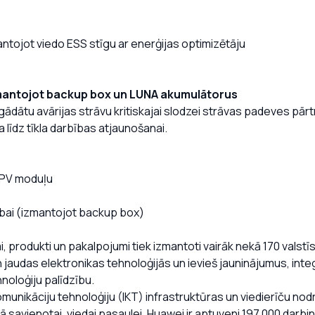
antojot viedo ESS stīgu ar enerģijas optimizētāju
mantojot backup box un LUNA akumulātorus
gādātu avārijas strāvu kritiskajai slodzei strāvas padeves pā
līdz tīkla darbības atjaunošanai.
o PV moduļu
ībai (izmantojot backup box)
, produkti un pakalpojumi tiek izmantoti vairāk nekā 170 valstīs,
jaudas elektronikas tehnoloģijās un ievieš jauninājumus, integ
noloģiju palīdzību.
omunikāciju tehnoloģiju (IKT) infrastruktūras un viedierīču nod
ā savienotai, viedai pasaulei. Huawei ir aptuveni 197 000 darbin