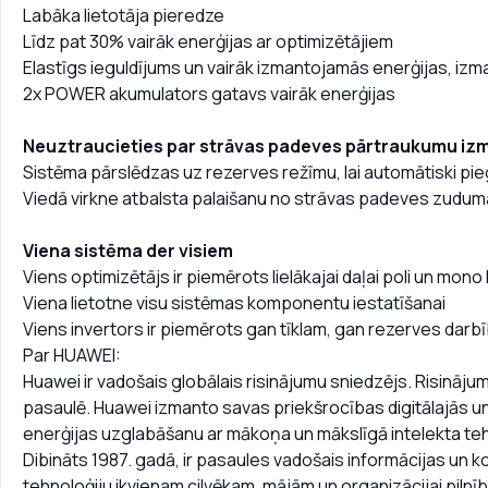
Labāka lietotāja pieredze
Līdz pat 30% vairāk enerģijas ar optimizētājiem
Elastīgs ieguldījums un vairāk izmantojamās enerģijas, izm
2x POWER akumulators gatavs vairāk enerģijas
Neuztraucieties par strāvas padeves pārtraukumu iz
Sistēma pārslēdzas uz rezerves režīmu, lai automātiski pie
Viedā virkne atbalsta palaišanu no strāvas padeves zuduma 
Viena sistēma der visiem
Viens optimizētājs ir piemērots lielākajai daļai poli un mon
Viena lietotne visu sistēmas komponentu iestatīšanai
Viens invertors ir piemērots gan tīklam, gan rezerves darb
Par HUAWEI:
Huawei ir vadošais globālais risinājumu sniedzējs. Risinājumi
pasaulē. Huawei izmanto savas priekšrocības digitālajās un 
enerģijas uzglabāšanu ar mākoņa un mākslīgā intelekta teh
Dibināts 1987. gadā, ir pasaules vadošais informācijas un k
tehnoloģiju ikvienam cilvēkam, mājām un organizācijai pilnīb