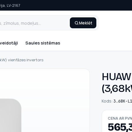
ija, LV-2167
Meklēt
veidotāji
Saules sistēmas
W) vienfāzes invertors
HUAWE
(3,68k
Kods:
3.68K-L
CENA AR PV
565,