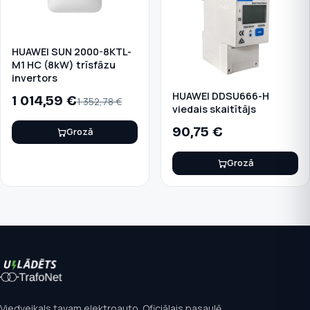
HUAWEI SUN 2000-8KTL-
M1 HC (8kW) trīsfāzu
invertors
HUAWEI DDSU666-H
1 014,59
€
1 352,78
€
viedais skaitītājs
90,75
€
Grozā
Grozā
Viedveikals tavam elektroauto. Oficiālais pasaulē