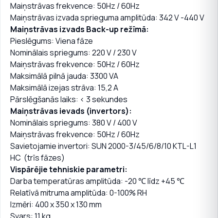
Maiņstrāvas frekvence: 50Hz / 60Hz
Maiņstrāvas izvada sprieguma amplitūda: 342 V -440 V
Maiņstrāvas izvads Back-up režīmā:
Pieslēgums: Viena fāze
Nominālais spriegums: 220 V / 230 V
Maiņstrāvas frekvence: 50Hz / 60Hz
Maksimālā pilnā jauda: 3300 VA
Maksimālā izejas strāva: 15,2 A
Pārslēgšanās laiks: < 3 sekundes
Maiņstrāvas ievads (invertors):
Nominālais spriegums: 380 V / 400 V
Maiņstrāvas frekvence: 50Hz / 60Hz
Savietojamie invertori: SUN 2000-3/45/6/8/10 KTL-L1
HC (trīs fāzes)
Vispārējie tehniskie parametri:
Darba temperatūras amplitūda: -20 ℃ līdz +45 ℃
Relatīvā mitruma amplitūda: 0-100% RH
Izmēri: 400 x 350 x 130 mm
Svars: 11 kg