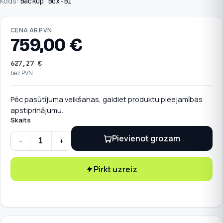
Kods:
Backup Box-B1
CENA AR PVN
759,00
€
627,27
€
bez PVN
Pēc pasūtījuma veikšanas, gaidiet produktu pieejamības
apstiprinājumu.
Skaits
Pievienot grozam
−
+
HUAWEI Back-up modulis trīs fāzu invertoram quantity
Pirkt uzreiz