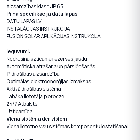
Aizsardzības klase: IP 65
Pilna specifikācija datu lapās
:
DATU LAPAS LV
INSTALĀCIJAS INSTRUKCIJA
FUSION SOLAR APLIKĀCIJAS INSTRUKCIJA
Ieguvumi:
Nodrošina uzticamu rezerves jaudu
Automātiska atrašana un pārslēgšanās
IP drošības aizsardzība
Optimālas elektroenerģijas izmaksas
Aktīvā drošības sistēma
Labāka lietotāja pieredze
24/7 Atbalsts
Uzticamība
Viena sistēma der visiem
Viena lietotne visu sistēmas komponentu iestatīšanai.