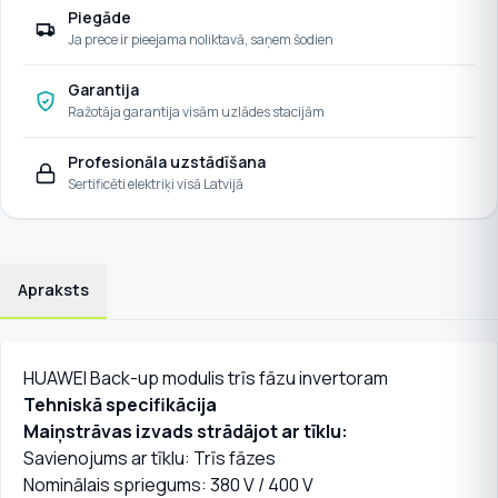
Piegāde
Ja prece ir pieejama noliktavā, saņem šodien
Garantija
Ražotāja garantija visām uzlādes stacijām
Profesionāla uzstādīšana
Sertificēti elektriķi visā Latvijā
Apraksts
HUAWEI Back-up modulis trīs fāzu invertoram
Tehniskā specifikācija
Maiņstrāvas izvads strādājot ar tīklu:
Savienojums ar tīklu: Trīs fāzes
Nominālais spriegums: 380 V / 400 V