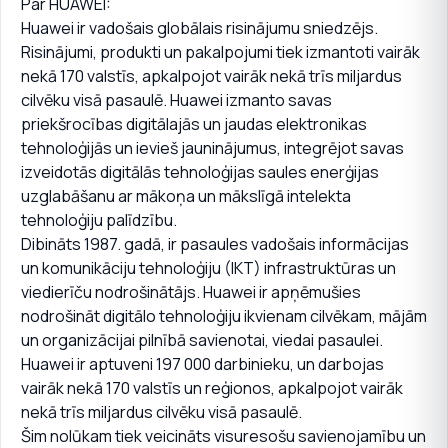
Par HUAWEI:
Huawei ir vadošais globālais risinājumu sniedzējs.
Risinājumi, produkti un pakalpojumi tiek izmantoti vairāk
nekā 170 valstīs, apkalpojot vairāk nekā trīs miljardus
cilvēku visā pasaulē. Huawei izmanto savas
priekšrocības digitālajās un jaudas elektronikas
tehnoloģijās un ievieš jauninājumus, integrējot savas
izveidotās digitālās tehnoloģijas saules enerģijas
uzglabāšanu ar mākoņa un mākslīgā intelekta
tehnoloģiju palīdzību.
Dibināts 1987. gadā, ir pasaules vadošais informācijas
un komunikāciju tehnoloģiju (IKT) infrastruktūras un
viedierīču nodrošinātājs. Huawei ir apņēmušies
nodrošināt digitālo tehnoloģiju ikvienam cilvēkam, mājām
un organizācijai pilnībā savienotai, viedai pasaulei.
Huawei ir aptuveni 197 000 darbinieku, un darbojas
vairāk nekā 170 valstīs un reģionos, apkalpojot vairāk
nekā trīs miljardus cilvēku visā pasaulē.
Šim nolūkam tiek veicināts visuresošu savienojamību un