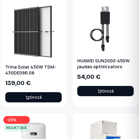
HUAWEI SUN2000-450W
jaudas optimizators
Trina Solar 430W TSM-
430DE09R.08
54,00
€
139,00
€
Grozā
Grozā
−25%
NOLIKTAVĀ