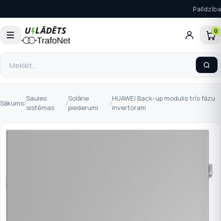
Palīdzība
0
Saules
Solārie
HUAWEI Back-up modulis trīs fāzu
Sākums
/
/
/
sistēmas
piederumi
invertoram