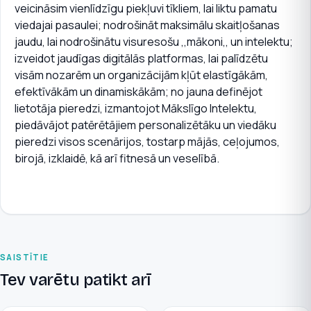
veicināsim vienlīdzīgu piekļuvi tīkliem, lai liktu pamatu
viedajai pasaulei; nodrošināt maksimālu skaitļošanas
jaudu, lai nodrošinātu visuresošu ,,mākoni,, un intelektu;
izveidot jaudīgas digitālās platformas, lai palīdzētu
visām nozarēm un organizācijām kļūt elastīgākām,
efektīvākām un dinamiskākām; no jauna definējot
lietotāja pieredzi, izmantojot Mākslīgo Intelektu,
piedāvājot patērētājiem personalizētāku un viedāku
pieredzi visos scenārijos, tostarp mājās, ceļojumos,
birojā, izklaidē, kā arī fitnesā un veselībā.
SAISTĪTIE
Tev varētu patikt arī