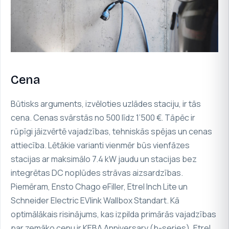
Cena
Būtisks arguments, izvēloties uzlādes staciju, ir tās
cena. Cenas svārstās no 500 līdz 1’500 €. Tāpēc ir
rūpīgi jāizvērtē vajadzības, tehniskās spējas un cenas
attiecība. Lētākie varianti vienmēr būs vienfāzes
stacijas ar maksimālo 7.4 kW jaudu un stacijas bez
integrētas DC noplūdes strāvas aizsardzības.
Piemēram,
Ensto Chago eFiller
,
Etrel Inch Lite
un
Schneider Electric EVlink Wallbox Standart
. Kā
optimālākais risinājums, kas izpilda primārās vajadzības
par zemāko cenu ir
KEBA Anniversary (b-series)
,
Etrel