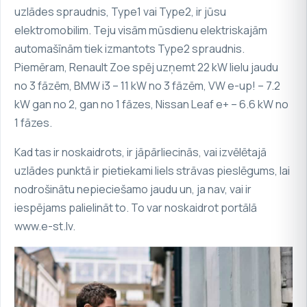
uzlādes spraudnis, Type1 vai Type2, ir jūsu
elektromobilim. Teju
visām mūsdienu elektriskajām
automašīnām
tiek izmantots Type2 spraudnis.
Piemēram,
Renault Zoe
spēj uzņemt 22 kW lielu jaudu
no 3 fāzēm,
BMW i3
– 11 kW no 3 fāzēm,
VW e-up!
– 7.2
kW gan no 2, gan no 1 fāzes,
Nissan Leaf e+
– 6.6 kW no
1 fāzes.
Kad tas ir noskaidrots, ir jāpārliecinās, vai izvēlētajā
uzlādes punktā ir pietiekami liels strāvas pieslēgums, lai
nodrošinātu nepieciešamo jaudu un, ja nav, vai ir
iespējams palielināt to. To var noskaidrot portālā
www.e-st.lv
.