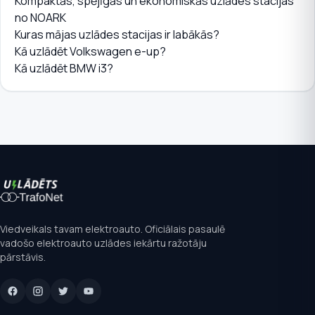
Kompaktās, spējīgās un ekonomiskās uzlādes stacijas
no NOARK
Kuras mājas uzlādes stacijas ir labākās?
Kā uzlādēt Volkswagen e-up?
Kā uzlādēt BMW i3?
Viedveikals tavam elektroauto. Oficiālais pasaulē
vadošo elektroauto uzlādes iekārtu ražotāju
pārstāvis.