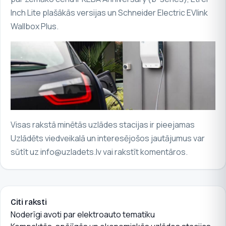
Inch Lite
plašākās versijas un
Schneider Electric EVlink
Wallbox Plus
.
Visas rakstā minētās uzlādes stacijas ir pieejamas
Uzlādēts viedveikalā
un interesējošos jautājumus var
sūtīt uz
info@uzladets.lv
vai rakstīt komentāros.
Citi raksti
Noderīgi avoti par elektroauto tematiku