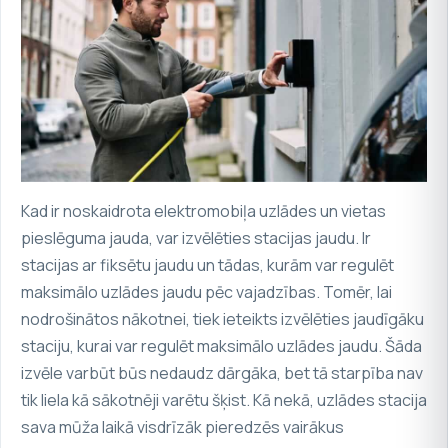
Kad ir noskaidrota elektromobiļa uzlādes un vietas
pieslēguma jauda, var izvēlēties stacijas jaudu. Ir
stacijas ar fiksētu jaudu un tādas, kurām var regulēt
maksimālo uzlādes jaudu pēc vajadzības. Tomēr, lai
nodrošinātos nākotnei, tiek ieteikts izvēlēties jaudīgāku
staciju, kurai var regulēt maksimālo uzlādes jaudu. Šāda
izvēle varbūt būs nedaudz dārgāka, bet tā starpība nav
tik liela kā sākotnēji varētu šķist. Kā nekā, uzlādes stacija
sava mūža laikā visdrīzāk pieredzēs vairākus