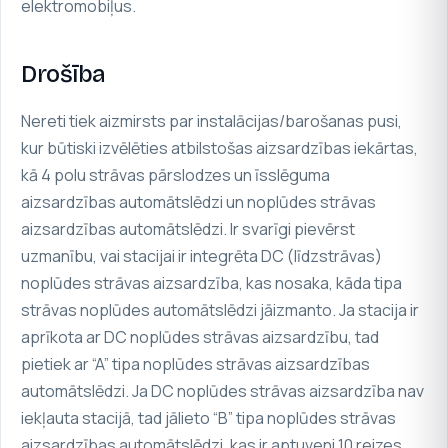
elektromobiļus.
Drošība
Nereti tiek aizmirsts par instalācijas/barošanas pusi,
kur būtiski izvēlēties atbilstošas aizsardzības iekārtas,
kā 4 polu strāvas pārslodzes un īsslēguma
aizsardzības automātslēdzi un noplūdes strāvas
aizsardzības automātslēdzi. Ir svarīgi pievērst
uzmanību, vai stacijai ir integrēta DC (līdzstrāvas)
noplūdes strāvas aizsardzība, kas nosaka, kāda tipa
strāvas noplūdes automātslēdzi jāizmanto. Ja stacija ir
aprīkota ar DC noplūdes strāvas aizsardzību, tad
pietiek ar “A” tipa noplūdes strāvas aizsardzības
automātslēdzi. Ja DC noplūdes strāvas aizsardzība nav
iekļauta stacijā, tad jālieto “B” tipa noplūdes strāvas
aizsardzības automātslēdzi, kas ir aptuveni 10 reizes