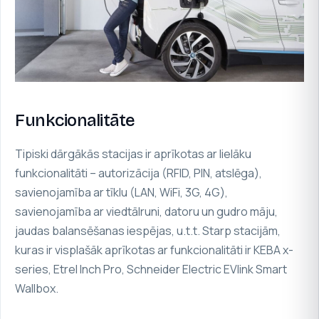
Funkcionalitāte
Tipiski dārgākās stacijas ir aprīkotas ar lielāku
funkcionalitāti – autorizācija (RFID, PIN, atslēga),
savienojamība ar tīklu (LAN, WiFi, 3G, 4G),
savienojamība ar viedtālruni, datoru un gudro māju,
jaudas balansēšanas iespējas, u.t.t. Starp stacijām,
kuras ir visplašāk aprīkotas ar funkcionalitāti ir
KEBA x-
series
,
Etrel Inch Pro
,
Schneider Electric EVlink Smart
Wallbox
.