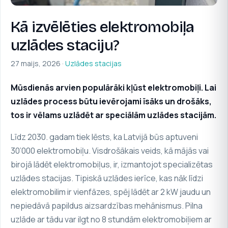
Kā izvēlēties elektromobiļa
uzlādes staciju?
27 maijs, 2026 ·
Uzlādes stacijas
Mūsdienās arvien populārāki kļūst elektromobiļi. Lai
uzlādes process būtu ievērojami īsāks un drošāks,
tos ir vēlams uzlādēt ar speciālām uzlādes stacijām.
Līdz 2030. gadam tiek lēsts, ka Latvijā būs
aptuveni
30’000 elektromobiļu
. Visdrošākais veids, kā mājās vai
birojā lādēt elektromobiļus, ir, izmantojot specializētas
uzlādes stacijas. Tipiskā uzlādes ierīce, kas nāk līdzi
elektromobilim ir vienfāzes, spēj lādēt ar 2 kW jaudu un
nepiedāvā papildus aizsardzības mehānismus. Pilna
uzlāde ar tādu var ilgt no 8 stundām elektromobiļiem ar