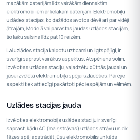
mazākām baterijām līdz vairākām diennaktīm
elektromobiļiem ar lielākām baterijām. Elektromobiļu
uzlādes stacijas, ko dažādos avotos dēvē arī par vidēji
ātrajām, Mode 3 vai parastas jaudas uzlādes stacijām,
šo laiku saīsina līdz pat 10 reizēm.
Lai uzlādes stacija kalpotu uzticami un ilgtspējīgi, ir
svarīgi saprast vairākus aspektus. Atspēriena solim,
izvēloties uzlādes staciju, vajadzētu būt tās jaudai un
jūsu izvēlētā elektromobiļa spējai uzlādēties. Pārējie
aspekti tiek attiecīgi pakārtoti pēc iespējām un vēlmēm.
Uzlādes stacijas jauda
Izvēloties elektromobiļa uzlādes staciju ir svarīgi
saprast, kādu AC (maiņstrāvas) uzlādes strāvu un cik
fāzes spēj apstrādāt jūsu elektromobilis un kāds