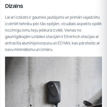
Dizains
Lai arī izskats ir gaumes jautājums un primāri vajadzētu
izvērtēt tehniku pēc tās spējām, vizuālais aspekts spēlē
nozīmīgu lomu teju jebkurā izvēlē. Vienas no
gaumīgākajām uzlādes stacijām ir
Etrel Inch stacijas
ar
antracīta alumīnija korpusu un
EO Mini
, kas pārsteidz ar
savu minimālismu un izmēru.