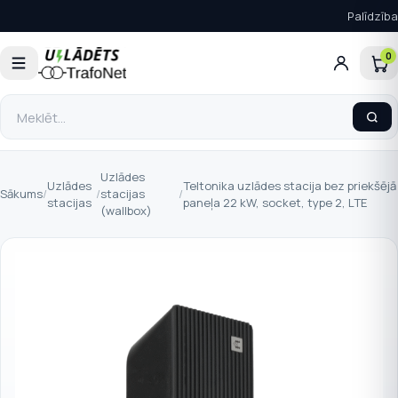
Palīdzība
0
Uzlādes
Uzlādes
Teltonika uzlādes stacija bez priekšējā
Sākums
/
/
stacijas
/
stacijas
paneļa 22 kW, socket, type 2, LTE
(wallbox)