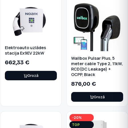
Elektroauto uzlādes
stacija Ex9EV 22kW
Wallbox Pulsar Plus, 5
662,33
€
meter cable Type 2, 11kW,
RCD(DC Leakage) +
OCPP, Black
Grozā
876,00
€
Grozā
−20%
TOP