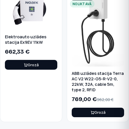
NOLIKTAVĀ
Elektroauto uzlādes
stacija Ex9EV 11kW
662,33
€
Grozā
ABB uzlādes stacija Terra
AC V2 W22-G5-R-V2-0,
22kW, 32A, cable 5m,
type 2, RFID
769,00
€
962,00
€
Grozā