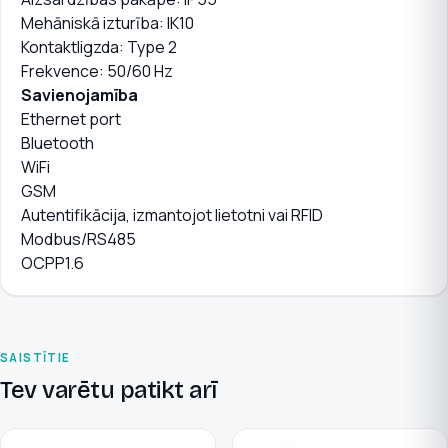
Mehāniskā izturība: IK10
Kontaktligzda: Type 2
Frekvence: 50/60 Hz
Savienojamība
Ethernet port
Bluetooth
WiFi
GSM
Autentifikācija, izmantojot lietotni vai RFID
Modbus/RS485
OCPP1.6
SAISTĪTIE
Tev varētu patikt arī