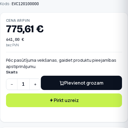
Kods:
EVC120100000
CENA AR PVN
775,61
€
641,00
€
bez PVN
Pēc pasūtījuma veikšanas, gaidiet produktu pieejamības
apstiprinājumu.
Skaits
Pievienot grozam
−
+
Teltonika uzlādes stacija bez priekšējā paneļa 22 kW, socke
Pirkt uzreiz