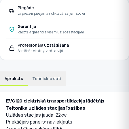
Piegāde
Ja prece ir pieejama noliktavā, saņem šodien
Garantija
Ražotāja garantija visām uzlādes stacijām
Profesionāla uzstādīšana
Sertificēti elektriķi visā Latvijā
Apraksts
Tehniskie dati
EVC120 elektriskā transportlīdzekļa lādētājs
Teltonika uzlādes stacijas īpašības
Uzlādes stacijas jauda: 22kw
Priekšējais panelis: nav iekļauts
Aizsardzības pakāpe: IP55