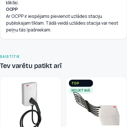
klikšķi.
OCPP
Ar OCPP ir iespējams pievienot uzlādes staciju
publiskajam tīklam. Tādā veidā uzlādes stacija var nest
peļņu tās īpašniekam.
SAISTĪTIE
Tev varētu patikt arī
TOP
NOLIKTAVĀ