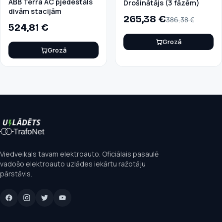
ABB Terra AC pjedestāls
Drošinātājs (3 fāzēm)
divām stacijām
265,38
€
386,38
€
524,81
€
Grozā
Grozā
Viedveikals tavam elektroauto. Oficiālais pasaulē
vadošo elektroauto uzlādes iekārtu ražotāju
pārstāvis.