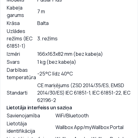
Kabeļa
7 m
garums
Krāsa
Balta
Uzlādes
režīms (IEC
3. režīms
61851-1)
Izmēri
166x163x82 mm (bez kabeļa)
Svars
1 kg (bez kabeļa)
Darbības
-25°C līdz 40°C
temperatūra
CE marķējums (ZSD 2014/35/ES, EMSD
Standarti
2014/30/ES) IEC 61851-1, IEC 61851-22, IEC
62196-2
Lietotāja interfeiss un saziņa
Savienojamība
WiFi/Bluetooth
Lietotāja
Wallbox App/myWallbox Portal
identifikācija