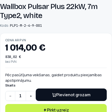
Wallbox Pulsar Plus 22kW, 7m
Type2, white
Kods:
PLP1-M-2-4-9-001
CENA AR PVN
1 014,00
€
838,02
€
bez PVN
Pēc pasūtījuma veikšanas, gaidiet produktu pieejamības
apstiprinājumu.
Skaits
Pievienot grozam
−
+
Wallbox Pulsar Plus 22kW, 7m Type2, white quantity
Pirkt uzreiz