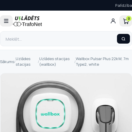
Palīdzība
0
Uzlādes
Uzlādes stacijas
Wallbox Pulsar Plus 22kW, 7m
Sākums
/
/
/
stacijas
(wallbox)
Type2, white