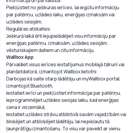
Informācija un pārvaldība:
Piekļūstiet no jebkuras ierīces, lai iegūtu informāciju
par patēriņu, uzlādes laiku, enerģijas izmaksām vai
uzlādes sesijām,
Regulāras atskaites:
Jebkurā laikā ērti lejupielādējiet visu informāciju par
enerģijas patēriņu, izmaksām, uzlādes sesijām,
vēsturiskajiem datiem un citu informāciju.
Wallbox App
Pārvaldiet visus ierīces iestatījumus mobilajā tālrunī vai
planšetdatorā, izmantojot Wallbox lietotni:
Darbojas kā saite starp lādētāju un myWallbox portal,
izmantojot Bluetooth,
Iestatiet ierīci un piekļūstiet informācijai par patēriņu,
Ieprogrammējiet uzlādes sesijas laiku, kad enerģijas
cena ir viszemākā,
Iestatiet uzlādes strāvu atbilstoši savām vajadzībām vai
bloķējiet un atbloķējiet lādētāju, lai nepieļautu tā
ļaunprātīgu izmantošanu. To visu var paveikt ar vienu