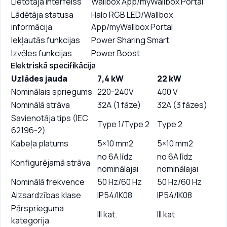
Lietotāja interfeiss
Wallbox App/myWallbox Portal
Lādētāja statusa
Halo RGB LED/Wallbox
informācija
App/myWallbox Portal
Iekļautās funkcijas
Power Sharing Smart
Izvēles funkcijas
Power Boost
Elektriskā specifikācija
Uzlādes jauda
7,4 kW
22 kW
Nominālais spriegums
220-240V
400 V
Nominālā strāva
32A (1 fāze)
32A (3 fāzes)
Savienotāja tips (IEC
Type 1/Type 2
Type 2
62196-2)
Kabeļa platums
5×10 mm2
5×10 mm2
no 6A līdz
no 6A līdz
Konfigurējamā strāva
nominālajai
nominālajai
Nominālā frekvence
50 Hz/60 Hz
50 Hz/60 Hz
Aizsardzības klase
IP54/IK08
IP54/IK08
Pārsprieguma
III kat.
III kat.
kategorija