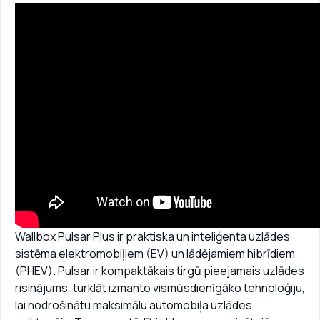
Wallbox Pulsar Plus ir praktiska un inteliģenta uzlādes
sistēma elektromobiļiem (EV) un lādējamiem hibrīdiem
(PHEV). Pulsar ir kompaktākais tirgū pieejamais uzlādes
risinājums, turklāt izmanto vismūsdienīgāko tehnoloģiju,
lai nodrošinātu maksimālu automobiļa uzlādes