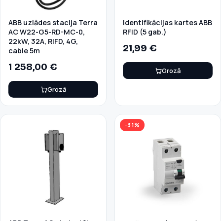
ABB uzlādes stacija Terra
Identifikācijas kartes ABB
AC W22-G5-RD-MC-0,
RFID (5 gab.)
22kW, 32A, RIFD, 4G,
21,99
€
cable 5m
1 258,00
€
Grozā
Grozā
−31%