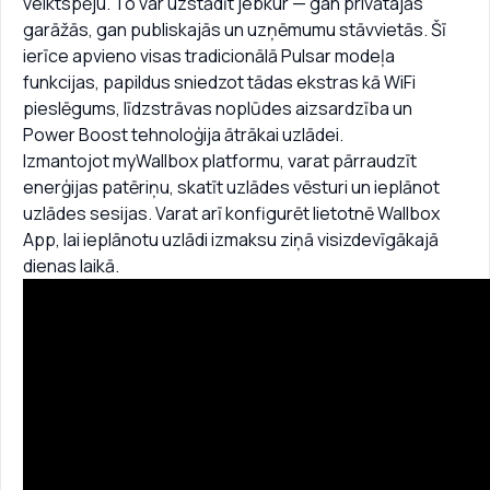
veiktspēju. To var uzstādīt jebkur — gan privātajās
garāžās, gan publiskajās un uzņēmumu stāvvietās. Šī
ierīce apvieno visas tradicionālā Pulsar modeļa
funkcijas, papildus sniedzot tādas ekstras kā WiFi
pieslēgums, līdzstrāvas noplūdes aizsardzība un
Power Boost tehnoloģija ātrākai uzlādei.
Izmantojot myWallbox platformu, varat pārraudzīt
enerģijas patēriņu, skatīt uzlādes vēsturi un ieplānot
uzlādes sesijas. Varat arī konfigurēt lietotnē Wallbox
App, lai ieplānotu uzlādi izmaksu ziņā visizdevīgākajā
dienas laikā.