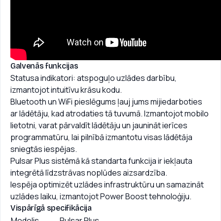
Galvenās funkcijas
Statusa indikatori: atspoguļo uzlādes darbību,
izmantojot intuitīvu krāsu kodu.
Bluetooth un WiFi pieslēgums ļauj jums mijiedarboties
ar lādētāju, kad atrodaties tā tuvumā. Izmantojot mobilo
lietotni, varat pārvaldīt lādētāju un jaunināt ierīces
programmatūru, lai pilnībā izmantotu visas lādētāja
sniegtās iespējas.
Pulsar Plus sistēmā kā standarta funkcija ir iekļauta
integrētā līdzstrāvas noplūdes aizsardzība.
Iespēja optimizēt uzlādes infrastruktūru un samazināt
uzlādes laiku, izmantojot Power Boost tehnoloģiju.
Vispārīgā specifikācija
Modelis
Pulsar Plus