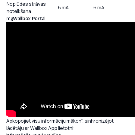
Noplūdes strāvas
6 mA
6 mA
noteikšana
myWallbox Portal
Apkopojiet visu informāciju mākonī, sinhronizējot
lādētāju ar Wallbox App lietotni: