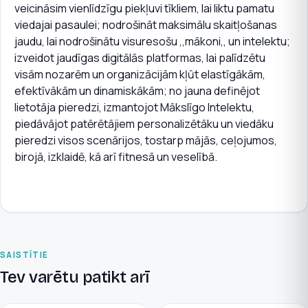
veicināsim vienlīdzīgu piekļuvi tīkliem, lai liktu pamatu
viedajai pasaulei; nodrošināt maksimālu skaitļošanas
jaudu, lai nodrošinātu visuresošu ,,mākoni,, un intelektu;
izveidot jaudīgas digitālās platformas, lai palīdzētu
visām nozarēm un organizācijām kļūt elastīgākām,
efektīvākām un dinamiskākām; no jauna definējot
lietotāja pieredzi, izmantojot Mākslīgo Intelektu,
piedāvājot patērētājiem personalizētāku un viedāku
pieredzi visos scenārijos, tostarp mājās, ceļojumos,
birojā, izklaidē, kā arī fitnesā un veselībā.
SAISTĪTIE
Tev varētu patikt arī