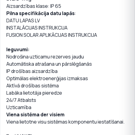
Aizsardzības klase: IP 65
Pilna specifikācija datu lapās
:
DATU LAPAS LV
INSTALĀCIJAS INSTRUKCIJA
FUSION SOLAR APLIKĀCIJAS INSTRUKCIJA
Ieguvumi:
Nodrošina uzticamu rezerves jaudu
Automātiska atrašana un pārslēgšanās
IP drošības aizsardzība
Optimālas elektroenerģijas izmaksas
Aktīvā drošības sistēma
Labāka lietotāja pieredze
24/7 Atbalsts
Uzticamība
Viena sistēma der visiem
Viena lietotne visu sistēmas komponentu iestatīšanai.