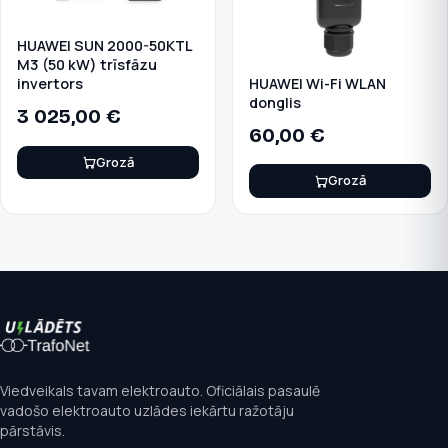
HUAWEI SUN 2000-50KTL
M3 (50 kW) trīsfāzu
HUAWEI Wi-Fi WLAN
invertors
donglis
3 025,00
€
60,00
€
Grozā
Grozā
Viedveikals tavam elektroauto. Oficiālais pasaulē
vadošo elektroauto uzlādes iekārtu ražotāju
pārstāvis.