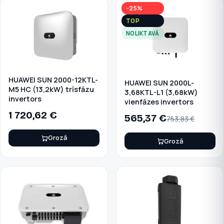
−25%
TOP
NOLIKTAVĀ
HUAWEI SUN 2000-12KTL-
HUAWEI SUN 2000L-
M5 HC (13,2kW) trīsfāzu
3,68KTL-L1 (3,68kW)
invertors
vienfāzes invertors
1 720,62
€
565,37
€
753,83
€
Grozā
Grozā