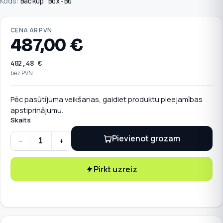
Kods:
Backup Box-B0
CENA AR PVN
487,00
€
402,48
€
bez PVN
Pēc pasūtījuma veikšanas, gaidiet produktu pieejamības
apstiprinājumu.
Skaits
Pievienot grozam
−
+
HUAWEI Back-up modulis vienas fāzes invertoram quantity
Pirkt uzreiz