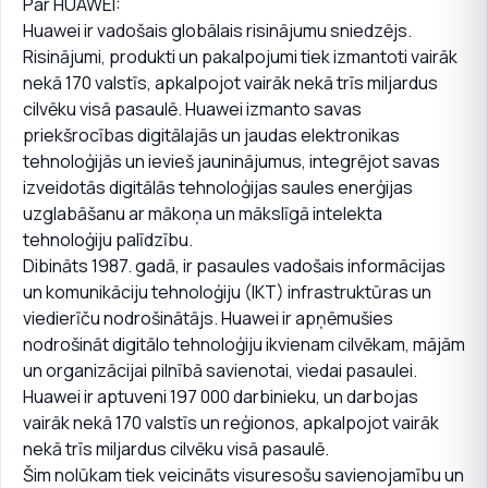
Par HUAWEI:
Huawei ir vadošais globālais risinājumu sniedzējs.
Risinājumi, produkti un pakalpojumi tiek izmantoti vairāk
nekā 170 valstīs, apkalpojot vairāk nekā trīs miljardus
cilvēku visā pasaulē. Huawei izmanto savas
priekšrocības digitālajās un jaudas elektronikas
tehnoloģijās un ievieš jauninājumus, integrējot savas
izveidotās digitālās tehnoloģijas saules enerģijas
uzglabāšanu ar mākoņa un mākslīgā intelekta
tehnoloģiju palīdzību.
Dibināts 1987. gadā, ir pasaules vadošais informācijas
un komunikāciju tehnoloģiju (IKT) infrastruktūras un
viedierīču nodrošinātājs. Huawei ir apņēmušies
nodrošināt digitālo tehnoloģiju ikvienam cilvēkam, mājām
un organizācijai pilnībā savienotai, viedai pasaulei.
Huawei ir aptuveni 197 000 darbinieku, un darbojas
vairāk nekā 170 valstīs un reģionos, apkalpojot vairāk
nekā trīs miljardus cilvēku visā pasaulē.
Šim nolūkam tiek veicināts visuresošu savienojamību un