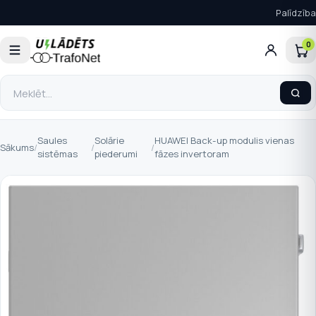
Palīdzība
0
Saules
Solārie
HUAWEI Back-up modulis vienas
Sākums
/
/
/
sistēmas
piederumi
fāzes invertoram