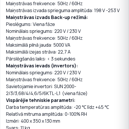
Maiņstrāvas frekvence: 50Hz / 60Hz
Maiņstrāvas izvada sprieguma amplitūda: 198 V -253 V
Maiņstrāvas izvads Back-up režīmā:
Pieslēgums: Viena fāze
Nominālais spriegums: 220 V / 230 V
Maiņstrāvas frekvence: 50Hz / 60Hz
Maksimālā pilnā jauda: 5000 VA
Maksimālā izejas strāva: 22,7 A
Pārslēgšanās laiks: < 3 sekundes
Maiņstrāvas ievads (invertors):
Nominālais spriegums: 220 V / 230 V
Maiņstrāvas frekvence: 50Hz / 60Hz
Savietojamie invertori: SUN 2000-
2/3/3,68/4/4,6/5/6KTL-L1 (viena fāze)
Vispārējie tehniskie parametri:
Darba temperatūras amplitūda: -20 ℃ līdz +45 ℃
Relatīvā mitruma amplitūda: 0-100% RH
Izmēri: 400 x 350 x 130 mm
Svars: 11 kg