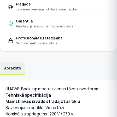
Piegāde
Ja prece ir pieejama noliktavā, saņem šodien
Garantija
Ražotāja garantija visām uzlādes stacijām
Profesionāla uzstādīšana
Sertificēti elektriķi visā Latvijā
Apraksts
HUAWEI Back-up modulis vienas fāzes invertoram
Tehniskā specifikācija
Maiņstrāvas izvads strādājot ar tīklu:
Savienojums ar tīklu: Viena fāze
Nominālais spriegums: 220 V / 230 V