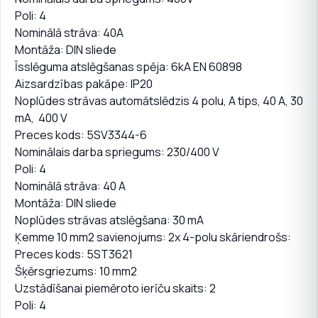
Poli: 4
Nominālā strāva: 40A
Montāža: DIN sliede
Īsslēguma atslēgšanas spēja: 6kA EN 60898
Aizsardzības pakāpe: IP20
Noplūdes strāvas automātslēdzis 4 polu, A tips, 40 A, 30
mA, 400 V
Preces kods: 5SV3344-6
Nominālais darba spriegums: 230/400 V
Poli: 4
Nominālā strāva: 40 A
Montāža: DIN sliede
Noplūdes strāvas atslēgšana: 30 mA
Ķemme 10 mm2 savienojums: 2x 4-polu skāriendrošs:
Preces kods: 5ST3621
Šķērsgriezums: 10 mm2
Uzstādīšanai piemēroto ierīču skaits: 2
Poli: 4