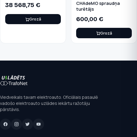
CHAdeMO spraudņa
38 568,75
€
turētājs
600,00
€
Grozā
Grozā
Viedveikals tavam elektroauto. Oficiālais pasaulē
vadošo elektroauto uzlādes iekārtu ražotāju
pārstāvis.