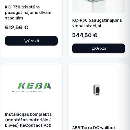
KC-P30 trīsstūra
paaugstinājums divām
stacijām
KC-P30 paaugstinājums
vienai stacijai
612,56
€
544,50
€
Grozā
Grozā
Instalācijas komplekts
(montāžas materiāls /
blīves) KeContact P30
ABB Terra DC wallbox