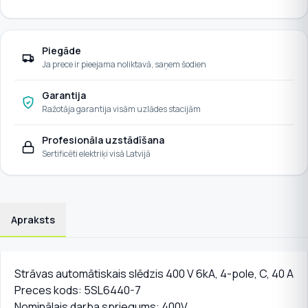
Piegāde
Ja prece ir pieejama noliktavā, saņem šodien
Garantija
Ražotāja garantija visām uzlādes stacijām
Profesionāla uzstādīšana
Sertificēti elektriķi visā Latvijā
Apraksts
Strāvas automātiskais slēdzis 400 V 6kA, 4-pole, C, 40 A
Preces kods: 5SL6440-7
Nominālais darba spriegums: 400V