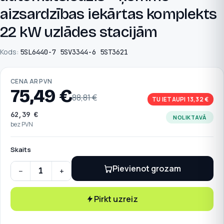
aizsardzības iekārtas komplekts
22 kW uzlādes stacijām
Kods:
5SL6440-7 5SV3344-6 5ST3621
CENA AR PVN
75,49
€
88,81
€
TU IETAUPI 13,32 €
62,39
€
NOLIKTAVĀ
bez PVN
Skaits
Pievienot grozam
−
+
Siemens strāvas automātslēdzis + noplūdes strāvas autom
Pirkt uzreiz