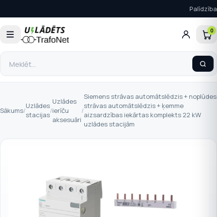
Palīdzība
0
Siemens strāvas automātslēdzis + noplūdes
Uzlādes
Uzlādes
strāvas automātslēdzis + ķemme
Sākums
/
/
ierīču
/
stacijas
aizsardzības iekārtas komplekts 22 kW
aksesuāri
uzlādes stacijām