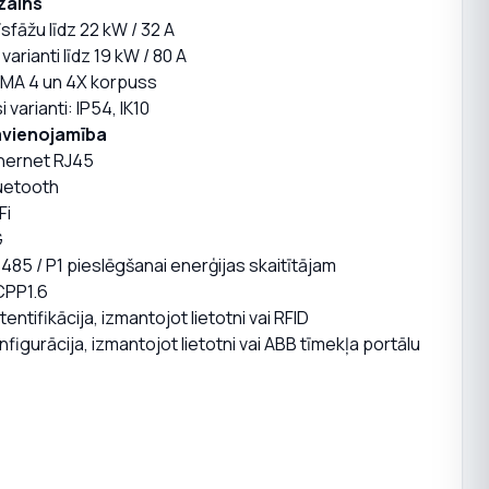
zains
īsfāžu līdz 22 kW / 32 A
 varianti līdz 19 kW / 80 A
MA 4 un 4X korpuss
i varianti: IP54, IK10
vienojamība
hernet RJ45
uetooth
Fi
G
485 / P1 pieslēgšanai enerģijas skaitītājam
PP1.6
tentifikācija, izmantojot lietotni vai RFID
nfigurācija, izmantojot lietotni vai ABB tīmekļa portālu