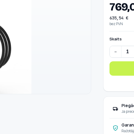
769,
635,54
€
bez PVN
Skaits
−
ABB uzlāde
Piegā
Ja prec
Garan
Ražotāj