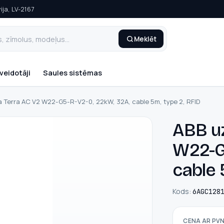
ija, LV-2167
Meklēt
veidotāji
Saules sistēmas
a Terra AC V2 W22-G5-R-V2-0, 22kW, 32A, cable 5m, type 2, RFID
ABB uz
W22-G
cable 
Kods:
6AGC128
CENA AR PV