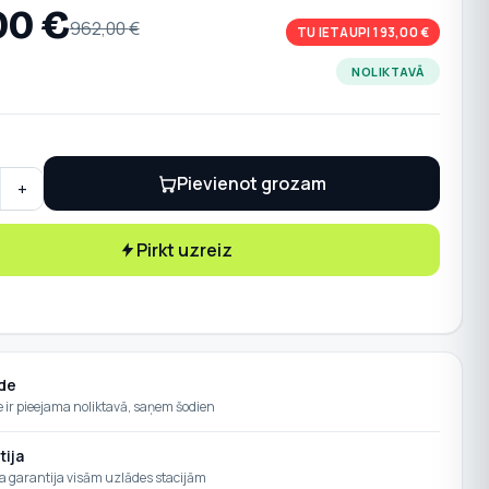
00
€
962,00
€
TU IETAUPI 193,00 €
NOLIKTAVĀ
Pievienot grozam
+
s stacija Terra AC V2 W22-G5-R-V2-0, 22kW, 32A, cable 5m, ty
Pirkt uzreiz
de
e ir pieejama noliktavā, saņem šodien
tija
a garantija visām uzlādes stacijām