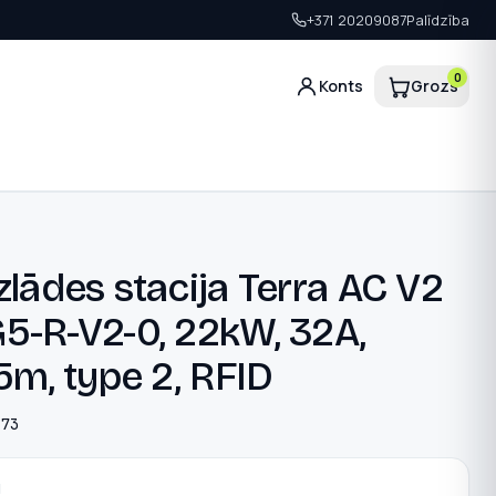
+371 20209087
Palīdzība
0
Konts
Grozs
lādes stacija Terra AC V2
5-R-V2-0, 22kW, 32A,
5m, type 2, RFID
173
N