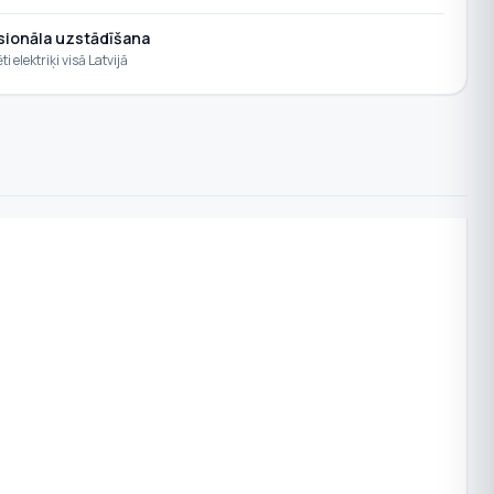
sionāla uzstādīšana
ēti elektriķi visā Latvijā