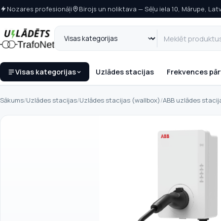
Nozares profesionāļi
Birojs un noliktava — Sēļu iela 10, Mārupe, Latv
Visas kategorijas
Uzlādes stacijas
Frekvences pār
Sākums
/
Uzlādes stacijas
/
Uzlādes stacijas (wallbox)
/
ABB uzlādes stacij