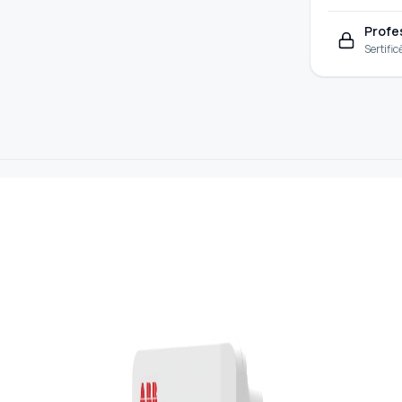
Profe
Sertific