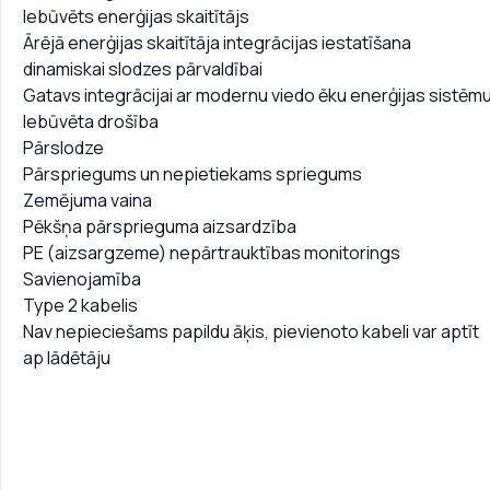
Iebūvēts enerģijas skaitītājs
Ārējā enerģijas skaitītāja integrācijas iestatīšana
dinamiskai slodzes pārvaldībai
Gatavs integrācijai ar modernu viedo ēku enerģijas sistēm
Iebūvēta drošība
Pārslodze
Pārspriegums un nepietiekams spriegums
Zemējuma vaina
Pēkšņa pārsprieguma aizsardzība
PE (aizsargzeme) nepārtrauktības monitorings
Savienojamība
Type 2 kabelis
Nav nepieciešams papildu āķis, pievienoto kabeli var aptīt
ap lādētāju