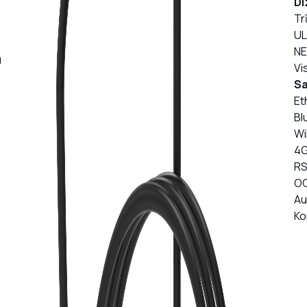
Di
Tr
UL
NE
u
Vis
Sa
Et
Bl
Wi
4
RS
OC
Au
Ko