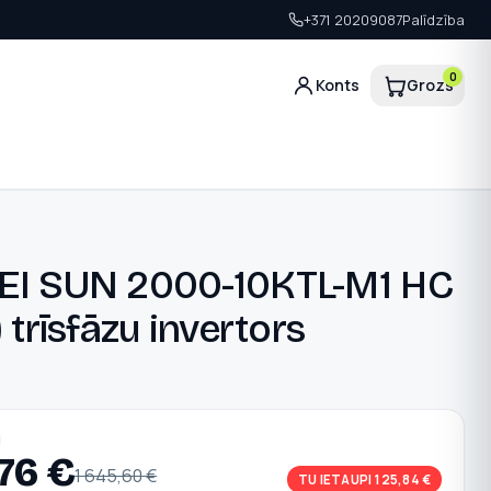
+371 20209087
Palīdzība
0
Konts
Grozs
I SUN 2000-10KTL-M1 HC
 trīsfāzu invertors
C
N
,76
€
1 645,60
€
TU IETAUPI 125,84 €