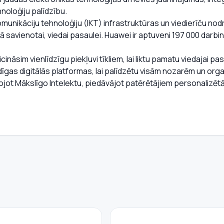
noloģiju palīdzību.
omunikāciju tehnoloģiju (IKT) infrastruktūras un viedierīču nod
ā savienotai, viedai pasaulei. Huawei ir aptuveni 197 000 darbin
nāsim vienlīdzīgu piekļuvi tīkliem, lai liktu pamatu viedajai pa
udīgas digitālās platformas, lai palīdzētu visām nozarēm un or
tojot Mākslīgo Intelektu, piedāvājot patērētājiem personalizēt