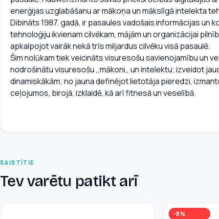
enerģijas uzglabāšanu ar mākoņa un mākslīgā intelekta teh
Dibināts 1987. gadā, ir pasaules vadošais informācijas un k
tehnoloģiju ikvienam cilvēkam, mājām un organizācijai pilnīb
apkalpojot vairāk nekā trīs miljardus cilvēku visā pasaulē.
Šim nolūkam tiek veicināts visuresošu savienojamību un veici
nodrošinātu visuresošu ,,mākoni,, un intelektu; izveidot ja
dinamiskākām; no jauna definējot lietotāja pieredzi, izman
ceļojumos, birojā, izklaidē, kā arī fitnesā un veselībā.
SAISTĪTIE
Tev varētu patikt arī
−8%