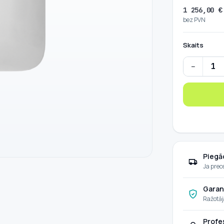
1 256,00
€
bez PVN
Skaits
−
HUAWEI SUN
Piegā
Ja prec
Garan
Ražotāj
Profe