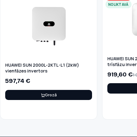
NOLIKTAVĀ
HUAWEI SUN 
trīsfāzu inve
HUAWEI SUN 2000L-2KTL-L1 (2kW)
vienfāzes invertors
919,60
€
1 
597,74
€
Grozā