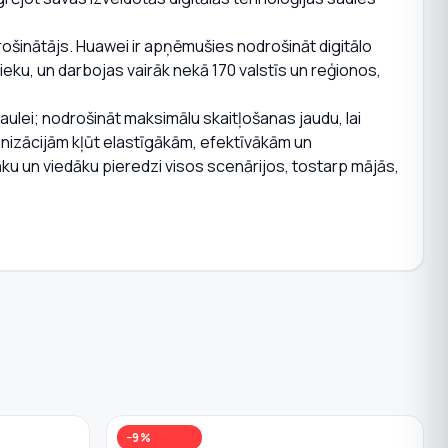
rošinātājs. Huawei ir apņēmušies nodrošināt digitālo
ieku, un darbojas vairāk nekā 170 valstīs un reģionos,
saulei; nodrošināt maksimālu skaitļošanas jaudu, lai
ganizācijām kļūt elastīgākām, efektīvākām un
āku un viedāku pieredzi visos scenārijos, tostarp mājās,
−9%