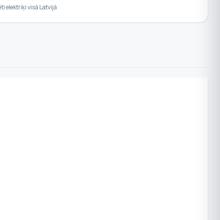
ēti elektriķi visā Latvijā