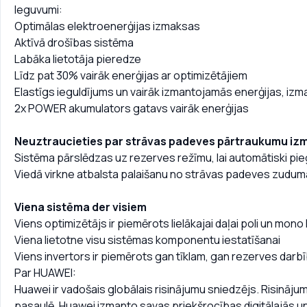
Ieguvumi:
Optimālas elektroenerģijas izmaksas
Aktīvā drošības sistēma
Labāka lietotāja pieredze
Līdz pat 30% vairāk enerģijas ar optimizētājiem
Elastīgs ieguldījums un vairāk izmantojamās enerģijas, izm
2x POWER akumulators gatavs vairāk enerģijas
Neuztraucieties par strāvas padeves pārtraukumu iz
Sistēma pārslēdzas uz rezerves režīmu, lai automātiski pie
Viedā virkne atbalsta palaišanu no strāvas padeves zuduma 
Viena sistēma der visiem
Viens optimizētājs ir piemērots lielākajai daļai poli un mon
Viena lietotne visu sistēmas komponentu iestatīšanai
Viens invertors ir piemērots gan tīklam, gan rezerves darb
Par HUAWEI:
Huawei ir vadošais globālais risinājumu sniedzējs. Risinājumi
pasaulē. Huawei izmanto savas priekšrocības digitālajās un 