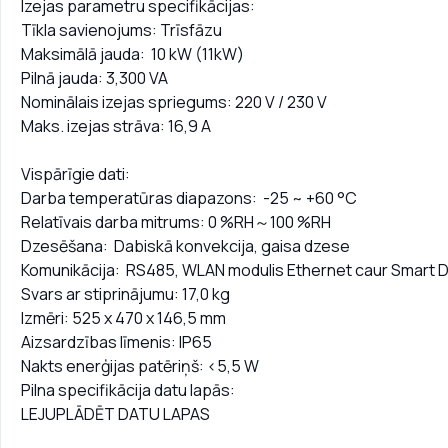
Izejas parametru specifikācijas:
Tīkla savienojums: Trīsfāzu
Maksimālā jauda: 10 kW (11kW)
Pilnā jauda: 3,300 VA
Nominālais izejas spriegums: 220 V / 230 V
Maks. izejas strāva: 16,9 A
Vispārīgie dati:
Darba temperatūras diapazons: -25 ~ +60 °C
Relatīvais darba mitrums: 0 %RH～100 %RH
Dzesēšana: Dabiskā konvekcija, gaisa dzese
Komunikācija: RS485, WLAN modulis Ethernet caur Smart D
Svars ar stiprinājumu: 17,0 kg
Izmēri: 525 x 470 x 146,5 mm
Aizsardzības līmenis: IP65
Nakts enerģijas patēriņš: <5,5 W
Pilna specifikācija datu lapās:
LEJUPLĀDĒT DATU LAPAS