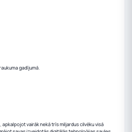
rtraukuma gadījumā.
 apkalpojot vairāk nekā trīs miljardus cilvēku visā
rējot savas izveidotās digitālās tehnoloģijas saules