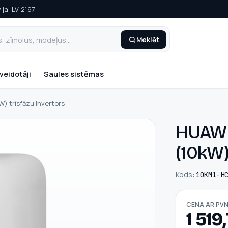
ija, LV-2167
Meklēt
veidotāji
Saules sistēmas
 trīsfāzu invertors
HUAWE
(10kW)
Kods:
10KM1-H
CENA AR PV
1 519