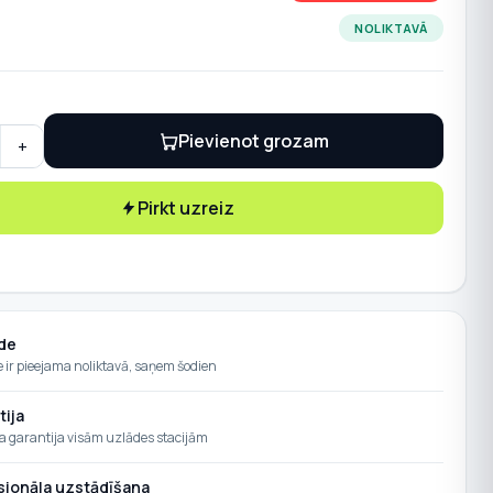
NOLIKTAVĀ
Pievienot grozam
+
 2000-10KTL-M1 HC (10kW) trīsfāzu invertors quantity
Pirkt uzreiz
de
e ir pieejama noliktavā, saņem šodien
tija
a garantija visām uzlādes stacijām
sionāla uzstādīšana