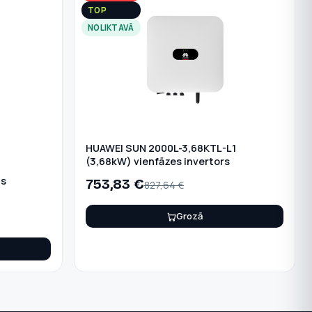
TOP
NOLIKTAVĀ
HUAWEI SUN 2000L-3,68KTL-L1
(3,68kW) vienfāzes invertors
as
753,83
€
827,64
€
Grozā