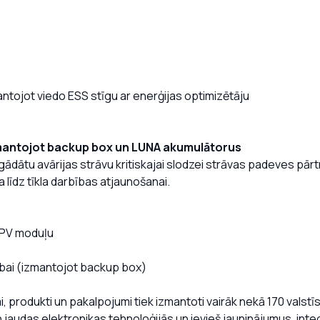
antojot viedo ESS stīgu ar enerģijas optimizētāju
mantojot backup box un LUNA akumulātorus
gādātu avārijas strāvu kritiskajai slodzei strāvas padeves pā
līdz tīkla darbības atjaunošanai.
o PV moduļu
ībai (izmantojot backup box)
, produkti un pakalpojumi tiek izmantoti vairāk nekā 170 valstīs,
jaudas elektronikas tehnoloģijās un ievieš jauninājumus, integ