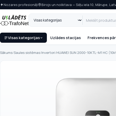
Nozares profesionāļi
Birojs un noliktava — Sēļu iela 10, Mārupe, Latv
Visas kategorijas
Uzlādes stacijas
Frekvences pār
Sākums
/
Saules sistēmas
/
Invertori
/
HUAWEI SUN 2000-10KTL-M1 HC (10kW)