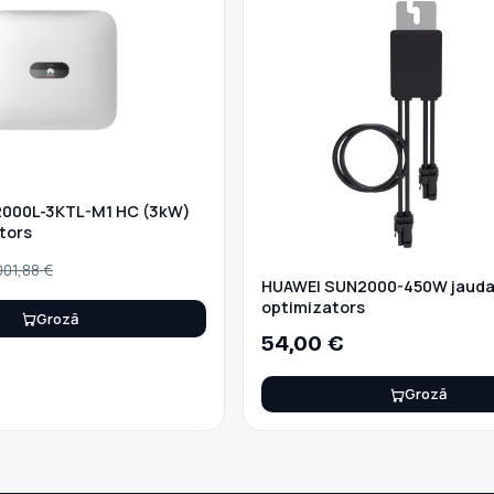
2000L-3KTL-M1 HC (3kW)
rtors
001,88
€
HUAWEI SUN2000-450W jaud
optimizators
Grozā
54,00
€
Grozā