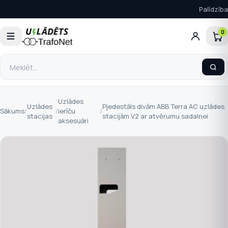
Palīdzība
0
Uzlādes
Uzlādes
Pjedestāls divām ABB Terra AC uzlādes
Sākums
/
/
ierīču
/
stacijas
stacijām V2 ar atvērumu sadalnei
aksesuāri