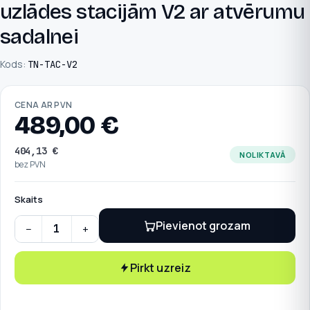
uzlādes stacijām V2 ar atvērumu
sadalnei
Kods:
TN-TAC-V2
CENA AR PVN
489,00
€
404,13
€
NOLIKTAVĀ
bez PVN
Skaits
Pievienot grozam
−
+
Pjedestāls divām ABB Terra AC uzlādes stacijām V2 ar atvē
Pirkt uzreiz