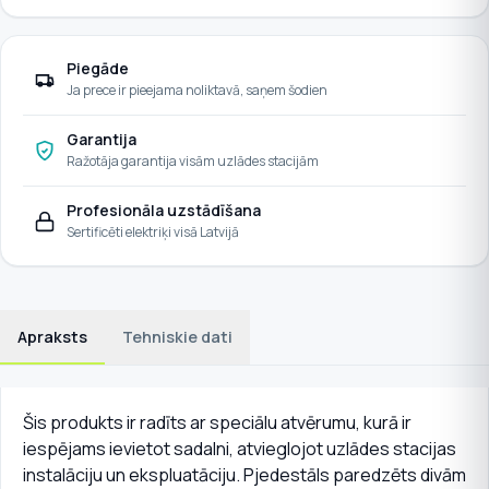
Piegāde
Ja prece ir pieejama noliktavā, saņem šodien
Garantija
Ražotāja garantija visām uzlādes stacijām
Profesionāla uzstādīšana
Sertificēti elektriķi visā Latvijā
Apraksts
Tehniskie dati
Šis produkts ir radīts ar speciālu atvērumu, kurā ir
iespējams ievietot sadalni, atvieglojot uzlādes stacijas
instalāciju un ekspluatāciju. Pjedestāls paredzēts divām