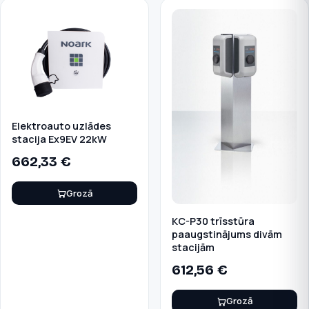
Elektroauto uzlādes
stacija Ex9EV 22kW
662,33
€
Grozā
KC-P30 trīsstūra
paaugstinājums divām
stacijām
612,56
€
Grozā