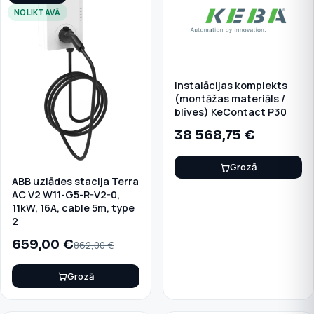
NOLIKTAVĀ
Instalācijas komplekts
(montāžas materiāls /
blīves) KeContact P30
38 568,75
€
Grozā
ABB uzlādes stacija Terra
AC V2 W11-G5-R-V2-0,
11kW, 16A, cable 5m, type
2
659,00
€
862,00
€
Grozā