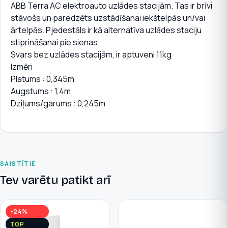
ABB Terra AC elektroauto uzlādes stacijām. Tas ir brīvi
stāvošs un paredzēts uzstādīšanai iekštelpās un/vai
ārtelpās. Pjedestāls ir kā alternatīva uzlādes staciju
stiprināšanai pie sienas.
Svars bez uzlādes stacijām, ir aptuveni 11kg
Izmēri
Platums : 0,345m
Augstums : 1,4m
Dziļums/garums : 0,245m
SAISTĪTIE
Tev varētu patikt arī
−24%
TOP