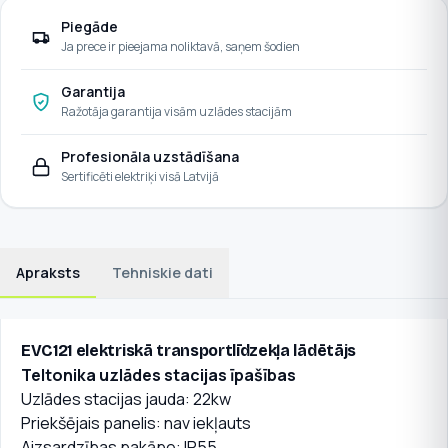
Piegāde
Ja prece ir pieejama noliktavā, saņem šodien
Garantija
Ražotāja garantija visām uzlādes stacijām
Profesionāla uzstādīšana
Sertificēti elektriķi visā Latvijā
Apraksts
Tehniskie dati
EVC121 elektriskā transportlīdzekļa lādētājs
Teltonika uzlādes stacijas īpašības
Uzlādes stacijas jauda: 22kw
Priekšējais panelis: nav iekļauts
Aizsardzības pakāpe: IP55