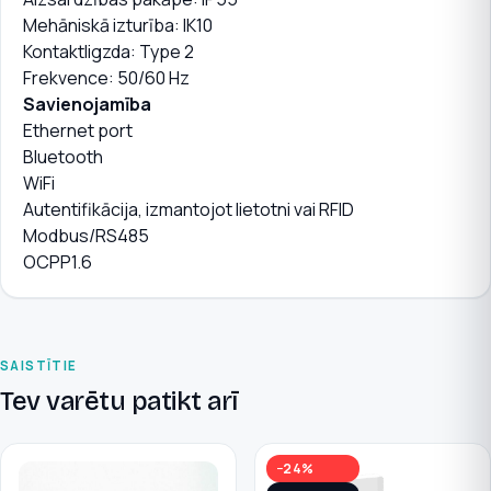
Mehāniskā izturība: IK10
Kontaktligzda: Type 2
Frekvence: 50/60 Hz
Savienojamība
Ethernet port
Bluetooth
WiFi
Autentifikācija, izmantojot lietotni vai RFID
Modbus/RS485
OCPP1.6
SAISTĪTIE
Tev varētu patikt arī
−24%