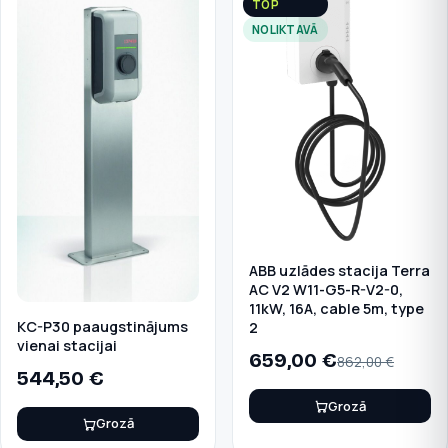
TOP
NOLIKTAVĀ
ABB uzlādes stacija Terra
AC V2 W11-G5-R-V2-0,
11kW, 16A, cable 5m, type
KC-P30 paaugstinājums
2
vienai stacijai
659,00
€
862,00
€
544,50
€
Grozā
Grozā