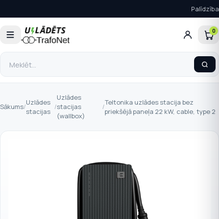
Palīdzība
0
Uzlādes
Uzlādes
Teltonika uzlādes stacija bez
Sākums
/
/
stacijas
/
stacijas
priekšējā paneļa 22 kW, cable, type 2
(wallbox)