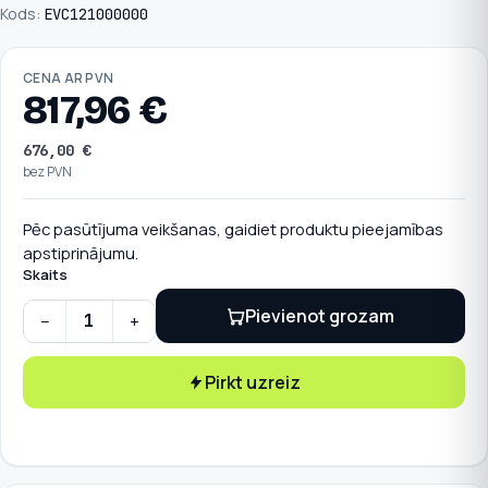
Kods:
EVC121000000
CENA AR PVN
817,96
€
676,00
€
bez PVN
Pēc pasūtījuma veikšanas, gaidiet produktu pieejamības
apstiprinājumu.
Skaits
Pievienot grozam
−
+
Teltonika uzlādes stacija bez priekšējā paneļa 22 kW, cable
Pirkt uzreiz