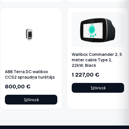
Wallbox Commander 2, 5
meter cable Type 2,
22kW, Black
ABB Terra DC wallbox
1 227,00
€
CCS2 spraudņa turētājs
600,00
€
Grozā
Grozā