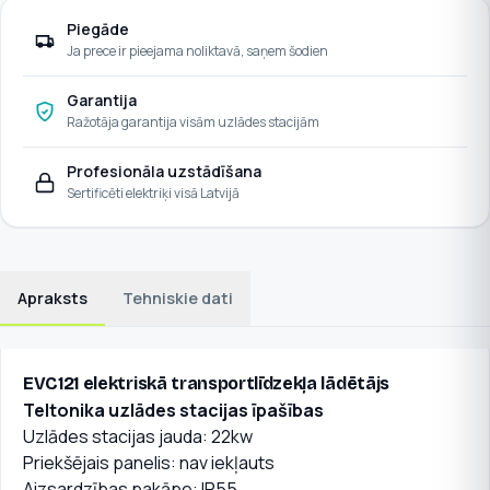
Piegāde
Ja prece ir pieejama noliktavā, saņem šodien
Garantija
Ražotāja garantija visām uzlādes stacijām
Profesionāla uzstādīšana
Sertificēti elektriķi visā Latvijā
Apraksts
Tehniskie dati
EVC121 elektriskā transportlīdzekļa lādētājs
Teltonika uzlādes stacijas īpašības
Uzlādes stacijas jauda: 22kw
Priekšējais panelis: nav iekļauts
Aizsardzības pakāpe: IP55