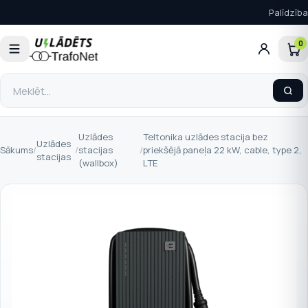
Palīdzība
0
Uzlādes
Teltonika uzlādes stacija bez
Uzlādes
Sākums
/
/
stacijas
/
priekšējā paneļa 22 kW, cable, type 2,
stacijas
(wallbox)
LTE