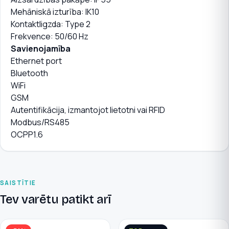
Mehāniskā izturība: IK10
Kontaktligzda: Type 2
Frekvence: 50/60 Hz
Savienojamība
Ethernet port
Bluetooth
WiFi
GSM
Autentifikācija, izmantojot lietotni vai RFID
Modbus/RS485
OCPP1.6
SAISTĪTIE
Tev varētu patikt arī