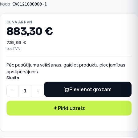
Kods:
EVC121000000-1
CENA AR PVN
883,30
€
730,00
€
bez PVN
Pēc pasūtījuma veikšanas, gaidiet produktu pieejamības
apstiprinājumu.
Skaits
Pievienot grozam
−
+
Teltonika uzlādes stacija bez priekšējā paneļa 22 kW, cable
Pirkt uzreiz