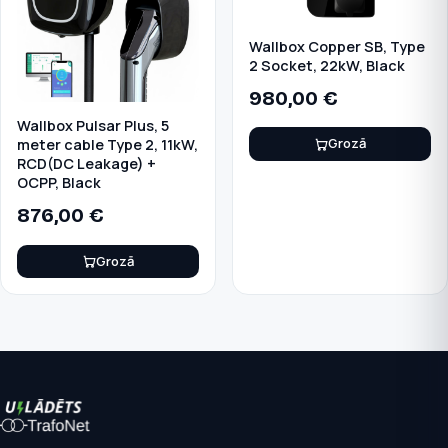
Wallbox Copper SB, Type
2 Socket, 22kW, Black
980,00
€
Wallbox Pulsar Plus, 5
Grozā
meter cable Type 2, 11kW,
RCD(DC Leakage) +
OCPP, Black
876,00
€
Grozā