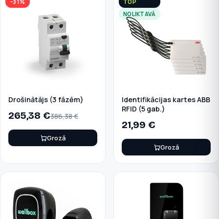
−31%
TOP
NOLIKTAVĀ
Drošinātājs (3 fāzēm)
Identifikācijas kartes ABB
RFID (5 gab.)
265,38
€
386,38
€
21,99
€
Grozā
Grozā