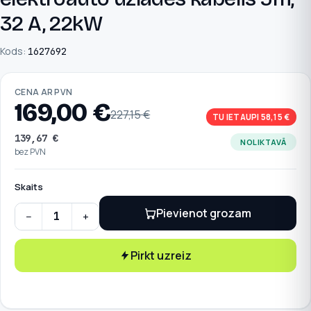
32 A, 22kW
Kods:
1627692
CENA AR PVN
169,00
€
227,15
€
TU IETAUPI 58,15 €
139,67
€
NOLIKTAVĀ
bez PVN
Skaits
Pievienot grozam
−
+
Phoenix Contact Type 2 elektroauto uzlādes kabelis 5m, 3
Pirkt uzreiz