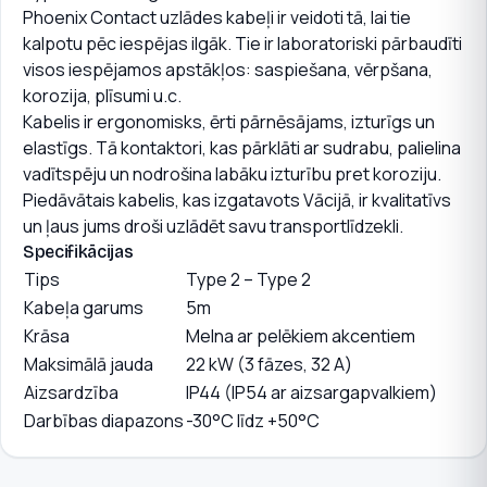
Phoenix Contact uzlādes kabeļi ir veidoti tā, lai tie
kalpotu pēc iespējas ilgāk. Tie ir laboratoriski pārbaudīti
visos iespējamos apstākļos: saspiešana, vērpšana,
korozija, plīsumi u.c.
Kabelis ir ergonomisks, ērti pārnēsājams, izturīgs un
elastīgs. Tā kontaktori, kas pārklāti ar sudrabu, palielina
vadītspēju un nodrošina labāku izturību pret koroziju.
Piedāvātais kabelis, kas izgatavots Vācijā, ir kvalitatīvs
un ļaus jums droši uzlādēt savu transportlīdzekli.
Specifikācijas
Tips
Type 2 – Type 2
Kabeļa garums
5m
Krāsa
Melna ar pelēkiem akcentiem
Maksimālā jauda
22 kW (3 fāzes, 32 A)
Aizsardzība
IP44 (IP54 ar aizsargapvalkiem)
Darbības diapazons
-30°C līdz +50°C