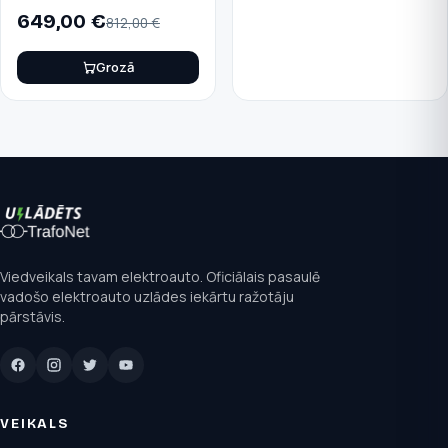
649,00
€
812,00
€
Grozā
Viedveikals tavam elektroauto. Oficiālais pasaulē
vadošo elektroauto uzlādes iekārtu ražotāju
pārstāvis.
VEIKALS