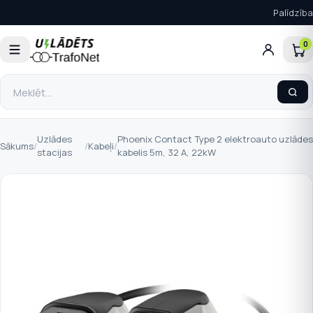
Palīdzība
0
Uzlādes
Phoenix Contact Type 2 elektroauto uzlāde
Sākums
/
/
Kabeļi
/
stacijas
kabelis 5m, 32 A, 22kW