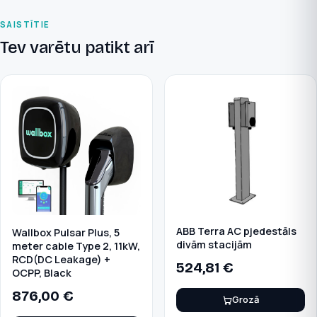
SAISTĪTIE
Tev varētu patikt arī
ABB Terra AC pjedestāls
Wallbox Pulsar Plus, 5
divām stacijām
meter cable Type 2, 11kW,
RCD(DC Leakage) +
524,81
€
OCPP, Black
876,00
€
Grozā