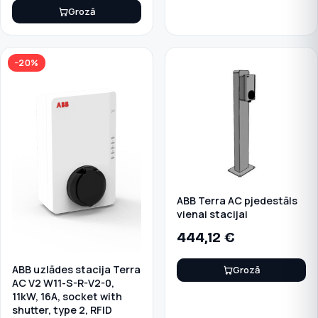
Grozā
−20%
ABB Terra AC pjedestāls
vienai stacijai
444,12
€
ABB uzlādes stacija Terra
Grozā
AC V2 W11-S-R-V2-0,
11kW, 16A, socket with
shutter, type 2, RFID