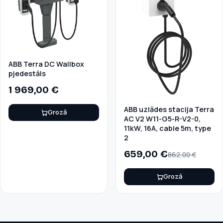
ABB Terra DC Wallbox
pjedestāls
1 969,00
€
ABB uzlādes stacija Terra
Grozā
AC V2 W11-G5-R-V2-0,
11kW, 16A, cable 5m, type
2
659,00
€
862,00
€
Grozā