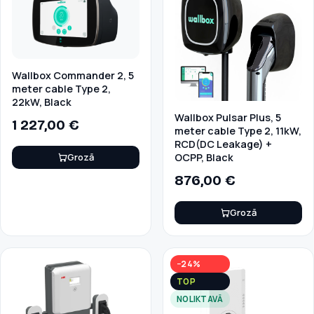
Wallbox Commander 2, 5
meter cable Type 2,
22kW, Black
Wallbox Pulsar Plus, 5
1 227,00
€
meter cable Type 2, 11kW,
RCD(DC Leakage) +
Grozā
OCPP, Black
876,00
€
Grozā
−24%
TOP
NOLIKTAVĀ