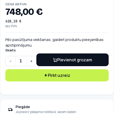
CENA AR PVN
748,00
€
618,18
€
bez PVN
Pēc pasūtījuma veikšanas, gaidiet produktu pieejamības
apstiprinājumu.
Skaits
Pievienot grozam
−
+
Ensto One Home EVH 1x16A T2C DLM quantity
Pirkt uzreiz
Piegāde
Ja prece ir pieejama noliktavā, saņem šodien