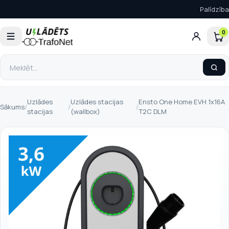
Palīdzība
0
Uzlādes
Uzlādes stacijas
Ensto One Home EVH 1x16A
Sākums
/
/
/
stacijas
(wallbox)
T2C DLM