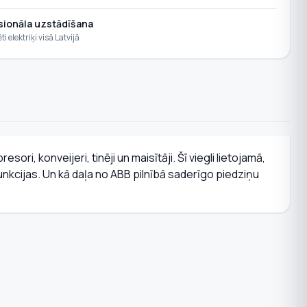
sionāla uzstādīšana
ēti elektriķi visā Latvijā
i, konveijeri, tinēji un maisītāji. Šī viegli lietojamā,
unkcijas. Un kā daļa no ABB pilnībā saderīgo piedziņu