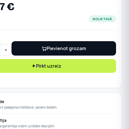
17
€
NOLIKTAVĀ
Pievienot grozam
+
ma maiņstrāvas mašīnu piedziņas modulis, IEC: Pn 4 kW, 9,4 A
Pirkt uzreiz
de
e ir pieejama noliktavā, saņem šodien
tija
a garantija visām uzlādes stacijām