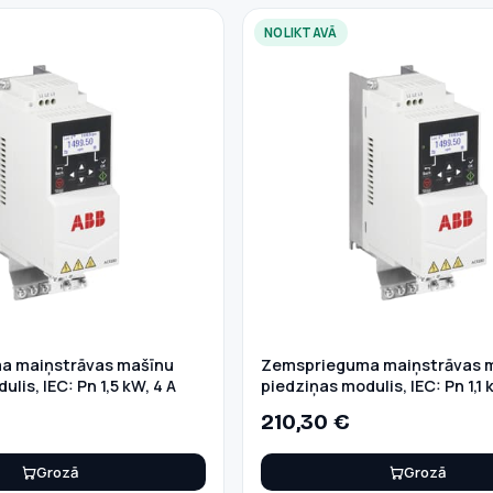
NOLIKTAVĀ
a maiņstrāvas mašīnu
Zemsprieguma maiņstrāvas 
lis, IEC: Pn 1,5 kW, 4 A
piedziņas modulis, IEC: Pn 1,1 
210,30
€
Grozā
Grozā