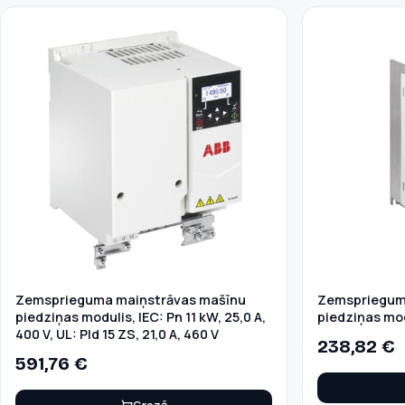
Zemsprieguma maiņstrāvas mašīnu
Zemspriegum
piedziņas modulis, IEC: Pn 11 kW, 25,0 A,
piedziņas modu
400 V, UL: Pld 15 ZS, 21,0 A, 460 V
238,82
€
591,76
€
Grozā