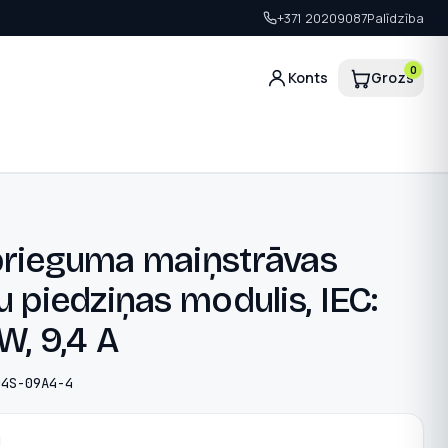
+371 20209087
Palīdzība
0
Konts
Grozs
rieguma maiņstrāvas
 piedziņas modulis, IEC:
W, 9,4 A
04S-09A4-4
N