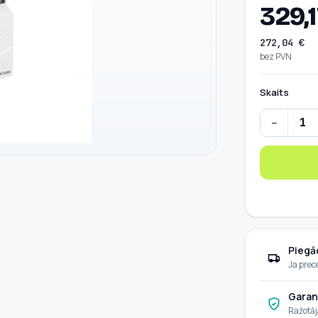
329,
272,04
€
bez PVN
Skaits
−
Zemspriegu
Piegā
Ja prec
Garan
Ražotāj