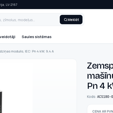
ija, LV-2167
Meklēt
veidotāji
Saules sistēmas
iņas modulis, IEC: Pn 4 kW, 9,4 A
Zemsp
mašīnu
Pn 4 k
Kods:
ACS180-
CENA AR PV