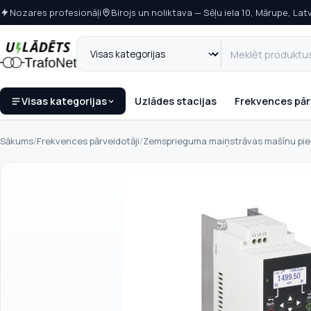
Nozares profesionāļi
Birojs un noliktava — Sēļu iela 10, Mārupe, Latv
Visas kategorijas
Uzlādes stacijas
Frekvences pār
Sākums
/
Frekvences pārveidotāji
/
Zemsprieguma maiņstrāvas mašīnu piedz