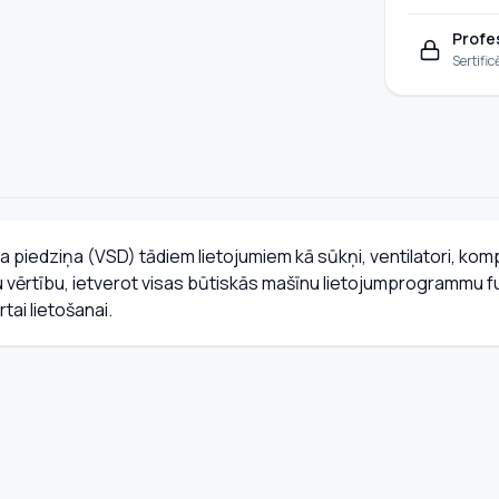
Profe
Sertific
edziņa (VSD) tādiem lietojumiem kā sūkņi, ventilatori, kompresor
ilu vērtību, ietverot visas būtiskās mašīnu lietojumprogrammu f
rtai lietošanai.