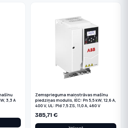
mašīnu
Zemsprieguma maiņstrāvas mašīnu
kW, 3,3 A
piedziņas modulis, IEC: Pn 5,5 kW, 12,6 A,
400 V, UL: Pld 7,5 ZS, 11,0 A, 460 V
385,71
€
Grozā