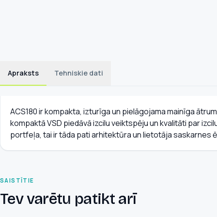
Apraksts
Tehniskie dati
ACS180 ir kompakta, izturīga un pielāgojama mainīga ātruma pi
kompaktā VSD piedāvā izcilu veiktspēju un kvalitāti par izc
portfeļa, tai ir tāda pati arhitektūra un lietotāja saskarnes ē
SAISTĪTIE
Tev varētu patikt arī