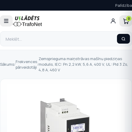
Palīdzība
0
Zemsprieguma maiņstrāvas mašīnu piedziņas
Frekvences
Sākums
/
/
modulis, IEC: Pn 2,2 kW, 5,6 A, 400 V, UL: Pld 3 Zs,
pārveidotāji
4,8 A, 460 V