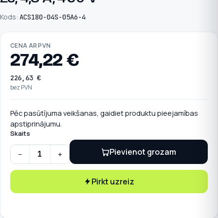
Kods:
ACS180-04S-05A6-4
CENA AR PVN
274,22
€
226,63
€
bez PVN
Pēc pasūtījuma veikšanas, gaidiet produktu pieejamības
apstiprinājumu.
Skaits
Pievienot grozam
−
+
Zemsprieguma maiņstrāvas mašīnu piedziņas modulis, IEC: Pn 
Pirkt uzreiz