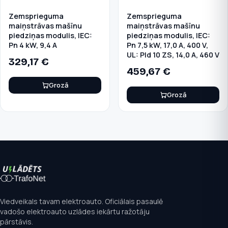
Zemsprieguma
Zemsprieguma
maiņstrāvas mašīnu
maiņstrāvas mašīnu
piedziņas modulis, IEC:
piedziņas modulis, IEC:
Pn 4 kW, 9,4 A
Pn 7,5 kW, 17,0 A, 400 V,
UL: Pld 10 ZS, 14,0 A, 460 V
329,17
€
459,67
€
Grozā
Grozā
Viedveikals tavam elektroauto. Oficiālais pasaulē
vadošo elektroauto uzlādes iekārtu ražotāju
pārstāvis.