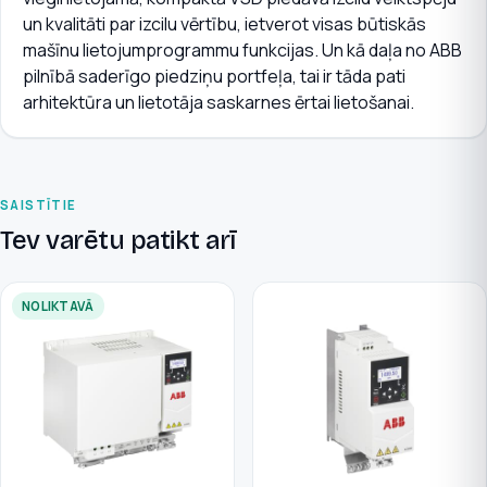
un kvalitāti par izcilu vērtību, ietverot visas būtiskās
mašīnu lietojumprogrammu funkcijas. Un kā daļa no ABB
pilnībā saderīgo piedziņu portfeļa, tai ir tāda pati
arhitektūra un lietotāja saskarnes ērtai lietošanai.
SAISTĪTIE
Tev varētu patikt arī
NOLIKTAVĀ