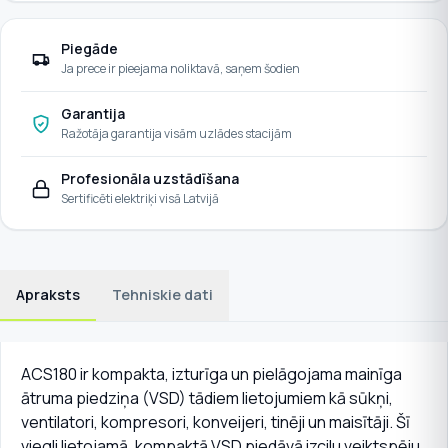
Piegāde
Ja prece ir pieejama noliktavā, saņem šodien
Garantija
Ražotāja garantija visām uzlādes stacijām
Profesionāla uzstādīšana
Sertificēti elektriķi visā Latvijā
Apraksts
Tehniskie dati
ACS180 ir kompakta, izturīga un pielāgojama mainīga
ātruma piedziņa (VSD) tādiem lietojumiem kā sūkņi,
ventilatori, kompresori, konveijeri, tinēji un maisītāji. Šī
viegli lietojamā, kompaktā VSD piedāvā izcilu veiktspēju